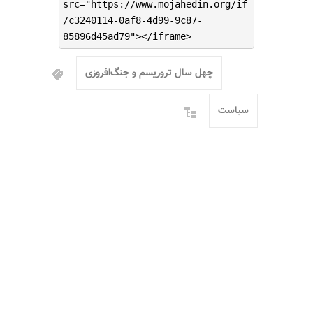
src="https://www.mojahedin.org/if
/c3240114-0af8-4d99-9c87-
85896d45ad79"></iframe>
چهل سال تروریسم و جنگ‌افروزی
سیاست