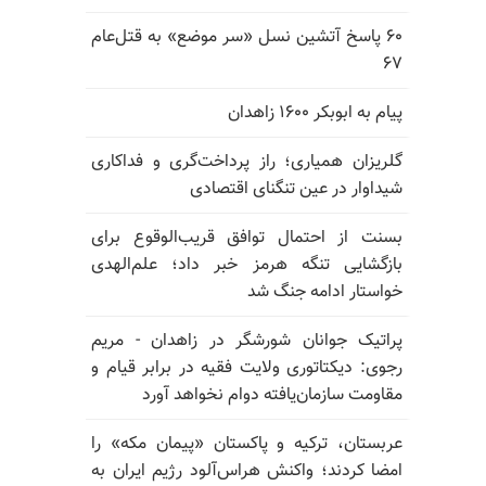
۶۰ پاسخ آتشین نسل «سر موضع» به قتل‌عام
۶۷
پیام به ابوبکر ۱۶۰۰ زاهدان
گلریزان همیاری؛ راز پرداخت‌گری و فداکاری
شیداوار در عین تنگنای اقتصادی
بسنت از احتمال توافق قریب‌الوقوع برای
بازگشایی تنگه هرمز خبر داد؛ علم‌الهدی
خواستار ادامه جنگ شد
پراتیک جوانان شورشگر در زاهدان - مریم
رجوی: دیکتاتوری ولایت فقیه در برابر قیام و
مقاومت سازمان‌یافته دوام نخواهد آورد
عربستان، ترکیه و پاکستان «پیمان مکه» را
امضا کردند؛ واکنش هراس‌آلود رژیم ایران به