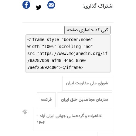
اشتراک گذاری:
کپی کد جاسازی صفحه
<iframe style="border:none"
width="100%" scrolling="no"
src="https://www.mojahedin.org/if
/8a2870b9-af48-446c-82e0-
7aef25692c00"></iframe>
شورای ملی مقاومت ایران
سازمان مجاهدین خلق ایران
فرانسه
تظاهرات و گردهمایی جهانی ایران آزاد -
۱۴۰۲