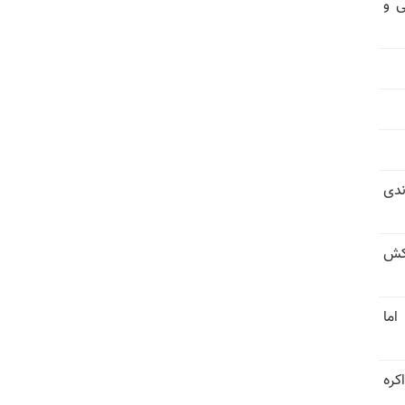
ی و
ندی
کش
اما
کره