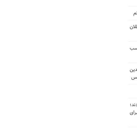
م
تل‌عام ۱۳۶۷؛ بطلان
کسب
دین
یس
ند؛
رای