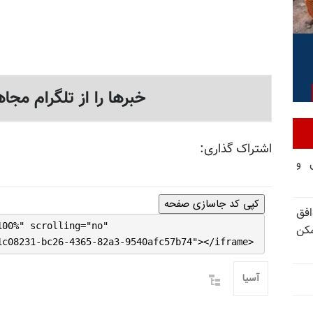
خبرها را از تلگرام مجاه
اشتراک گذاری:
تی و
کپی کد جاسازی صفحه
فق
100%" scrolling="no"
مکن
1c08231-bc26-4365-82a3-9540afc57b74"></iframe>
آسیا