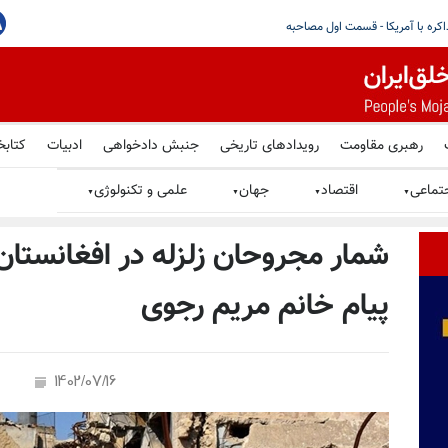
قومی در ایران تشدید شده؛ خواستار توقف بازداشت‌های خودسرانه، شکنجه
رهبری مقاومت
رویدادهای تاریخی
جنبش دادخواهی
ادبیات
کتابخ
تماعی
اقتصاد
جهان
علمی و تکنولوژی
▼
▼
▼
▼
شمار مجروحان زلزله در افغانستان
پیام خانم مریم رجوی
1402/07/16