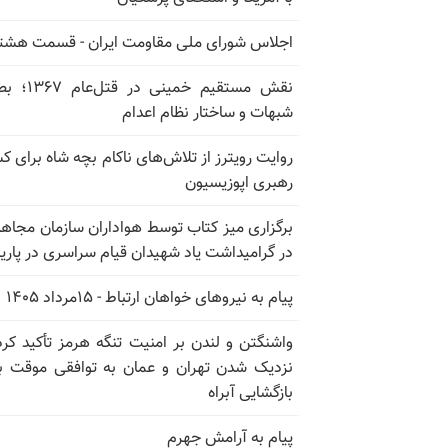
اجلاس شورای ملی مقاومت ایران - قسمت هشت
نقش مستقیم خمینی در ق
شبهات و ساختار نظام اعدام
روایت رویترز از تلاش‌های ناکام بچه شاه برای 
رهبری اپوزیسیون
برگزاری میز کتاب توسط هواداران سازمان مجاه
در گرامیداشت یاد شهیدان قیام سراسری در پار
پیام به نیروهای خواهان ارتباط - ۱۵مرداد ۱۴۰۵
واشنگتن و لندن بر امنیت تنگه هرمز تأکید کرد
نزدیک شدن تهران و عمان به توافقی موقت ب
بازگشایی آبراه
پیام به آرامش جهرم