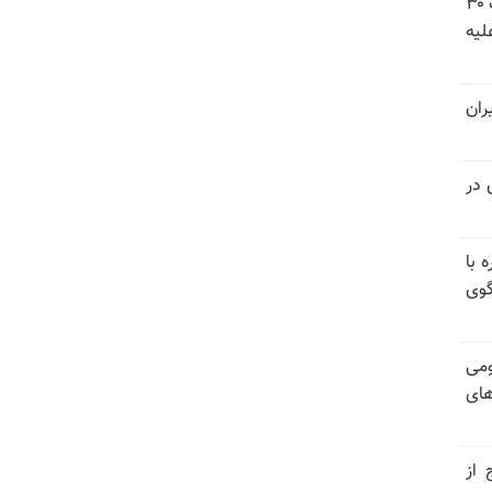
شورای ملی مقاومت ایران - مسئول شورا - تبریک ۳۰
لیه
ران
 در
 با
گوی
ومی
های
 از