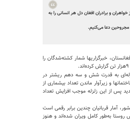
واهران و برادران افغان دل هر انسانی را به
 مجروحین دعا می‌کنیم.
فغانستان، خبرگزاریها شمار کشته‌شدگان را
۱۶مهر نوشت: بامداد روز شنبه ۱۵مهر ۱۴۰۲ زلزله‌ای به قدرت شش و سه دهم ریشتر در
تمانها و زیرآوار ماندن تعداد
بیشماری
از
ید پس از این زلزله موجب افزایش تعداد
شور، آمار قربانیان چندین برابر رقمی است
روستا به‌طور کامل ویران شده‌اند و هنوز