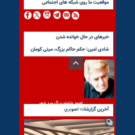
موقعيت ما روى شبكه هاى اجتماعى
خبرهای در حال خوانده شدن
شادی امین: حکم حاکم بزرگ، میتی کومان
احمد شاملو بزرگ‌ مرد شعر
آخرین گزارشات تصویری
معاصر ایران