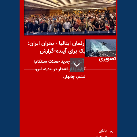
اعتراض هنری ماسکه به خطر
اعدام قهرمان بوکس ایران توسط
رژیم آخوندی
کنفرانس در پارلمان ایتالیا - بحران ایران:
راه‌حل دموکراتیک برای آینده-گزارش
تصویری
آغاز دور جدید حملات سنتکام؛
گزارشها از انفجار در بندرعباس،
قشم، چابهار،
وزیر امور زنان آلمان به‌دنبال
برابری دستمزدها بین زنان و
مردان است
بالای
صفحه