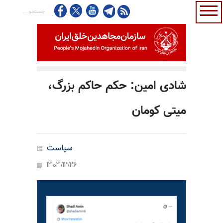
شادی امین: حکم حاکم بزرگ،
میتی کومان
سیاست
1404/12/26