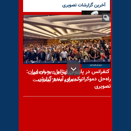
آخرین گزارشات تصویری
شیخ حسن در حسرت ریاست و
بالا رفتن از نردبان قدرت؛ روحانی
کنفرانس در پارلمان ایتالیا - بحران ایران:
آمار قربانیان کرونا در ۳۲۹شهر
راه‌حل دموکراتیک برای آینده-گزارش
از ۵۰هزار و ۷۰۰نفر بیشتر است
تصویری
مهم‌ترین خبرهای ایران و جهان
در ۶۰ ثانیه - یکشنبه ۲۴ خرداد