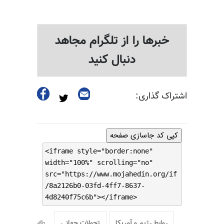
خبرها را از تلگرام مجاهد
دنبال کنید
اشتراک گذاری:
کپی کد جاسازی صفحه
<iframe style="border:none"
width="100%" scrolling="no"
src="https://www.mojahedin.org/if
/8a2126b0-03fd-4ff7-8637-
4d8240f75c6b"></iframe>
روابط رژیم و آمریکا
تحولات جهانی