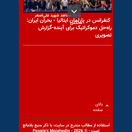
با یاد مجاهد شهید علی‌اصغر
کنفرانس در پارلمان ایتالیا - بحران ایران:
محکمی
راه‌حل دموکراتیک برای آینده-گزارش
تصویری
با یاد مجاهد شهید محمد عبدی
با یاد مجاهد شهید جلال
فخرآبادی
بالای
صفحه
استفاده از مطالب مندرج در سايت، با ذكر منبع بلامانع
است - © 2026 - People's Mojahedin