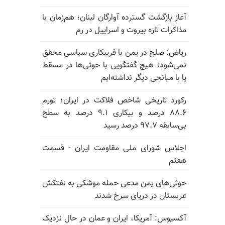
آغاز بازگشت گسترده آوارگان لبنان؛ هم‌زمان با
مذاکرات تازه بیروت و اسراییل در رم
ریاض: صلح در یمن با فریبکاری سیاسی محقق
نمی‌شود؛ هیچ گفتگویی با حوثی‌ها در مسقط
یا با میانجی دیگر نداشته‌ایم
رکورد تاریخی شاخص فلاکت در ایران؛ تورم
۸۸.۶ درصد و بیکاری ۹.۱ درصد به سطح
بی‌سابقه ۹۷.۷ درصد رسید
اجلاس شورای ملی مقاومت ایران - قسمت
هفتم
حوثی‌های یمن مدعی حمله موشکی به نفتکش
عربستان در دریای سرخ شدند
آکسیوس: آمریکا، ایران و عمان در حال نزدیک