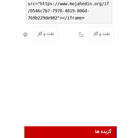
src="https://www.mojahedin.org/if
/0546c7b7-7970-4819-806d-
769b229de982"></iframe>
نفت و گاز
نفت و گاز
گزیده ها