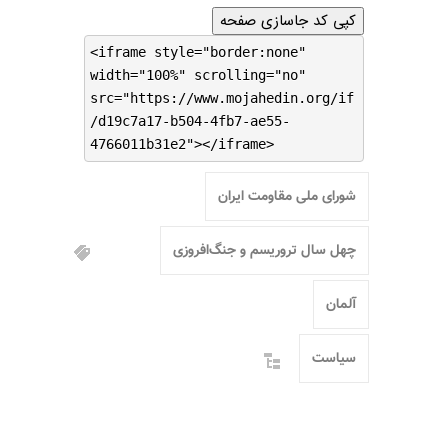
کپی کد جاسازی صفحه
<iframe style="border:none"
width="100%" scrolling="no"
src="https://www.mojahedin.org/if
/d19c7a17-b504-4fb7-ae55-
4766011b31e2"></iframe>
شورای ملی مقاومت ایران
چهل سال تروریسم و جنگ‌افروزی
آلمان
سیاست