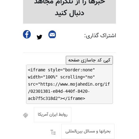
خبرها را از تلگرام مجاهد
دنبال کنید
اشتراک گذاری:
کپی کد جاسازی صفحه
<iframe style="border:none"
width="100%" scrolling="no"
src="https://www.mojahedin.org/if
/02301381-e84d-440f-8420-
acb7f5c318d2"></iframe>
روابط ایران آمریکا
بحرانها و مسائل بین‌المللی