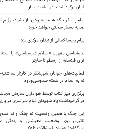
افزایش ۱۰۰ درصدی قیمت مصالح ساختمانی
ایران؛ رکود شدید در ساخت‌وساز
ترامپ: اگر تنگه هرمز به‌زودی باز نشود، رژیم ای
ضربه بسیار سختی خواهد خورد
پیام پریسا کمالی از زندان مرکزی یزد
تبارشناسی مفهوم «اسلام غیرسیاسی» با استناد
آرای فلاسفه از ارسطو تا سارتر
فعالیت‌های جوانان شورشگر در کارزار سه‌شنبه‌
نه به اعدام در هفته صدوسی‌و‌دوم
برگزاری میز کتاب توسط هواداران سازمان مجاه
در گرامیداشت یاد شهیدان قیام سراسری در پار
این جنگ یا همین وضعیت نه جنگ و نه صلح
تاثیری روی وضعیت معیشتی و زندگی مر
می‌گذاره؟ همراه با سؤالات -۲۸۶