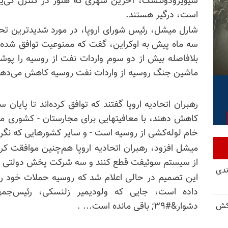
سیویرودونتسک، آخرین شهری که هنوز در کنترل کی‌یف
است، درگیر هستند.
شارل میشل، رئیس شورای اروپا، در مورد شدیدترین تحری
سه ماه پیش به اوکراین، گفت که ممنوعیت توافق شده 
بلافاصله بیش از دو سوم واردات نفت از روسیه را پو
ماشین جنگ روسیه از واردات نفت روسیه کاهش می‌دهد
کاهش دهند، با معافیتهایی برای مجارستان - کشوری 
خام لوله‌کشی از روسیه است - و سایر کشورهایی که نگر
میشل افزود، رهبران اتحادیه اروپا هم‌چنین موافقت کرد
از سیستم سوئیفت قطع کنند و سه شرکت پخش دولتی دیگ
ندی
این تصمیم در حالی اعلام شد که روسیه حملات خود را
دشوار&#۳۹; باقی مانده است... .
کش