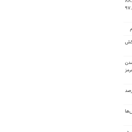
 شاخص فلاکت در ایران؛ تورم ۸۸.۶
 ۹.۱ درصد به سطح بی‌سابقه ۹۷.۷
کش
شدن
رمز
 خرداد و تیر بیش از ۳۰۰درصد
‌ها