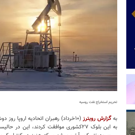
تحریم استخراج نفت روسیه
به
گزارش رویترز
(۱۰خرداد)
رهبران اتحادیه اروپا روز د
به این بلوک ۲۷کشوری موافقت کردند، این د