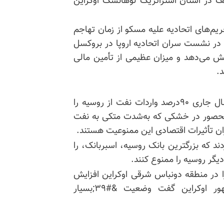
 در استان استراتژیک لوهانسک اوکراین
م‌های اتحادیه علیه مسکو از زمان تهاجم
در نشست سران اتحادیه اروپا در بروکسل
شش می‌دهد و میزان عظیمی از تأمین مالی
.
رهبران اتحادیه اروپا گفتند که توافق کرده‌اند تا پایان سال جاری ۹۰درصد واردات نفت از روسیه را
محصور در خشکی که به‌شدت متکی به نفت
ان تأثیرات اقتصادی این ممنوعیت هستند.
ند که بزرگترین بانک روسیه، اسبربانک، را
ر روسیه را ممنوع کنند.
 در منطقه دونباس شرقی اوکراین افزایش
داده است، جایی که ولودیمیر زلنسکی، رئیس‌جمهور اوکراین گفت وضعیت &#۳۹;بسیار