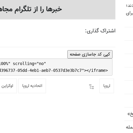
ند؛
خبرها را از تلگرام مجاه
رای
اشتراک گذاری:
کپی کد جاسازی صفحه
100%" scrolling="no"
d396737-05dd-4eb1-aeb7-0537d3e3b7c7"></iframe>
اروپا
اتحادیه اروپا
اوکراین
خ»
رای حمله