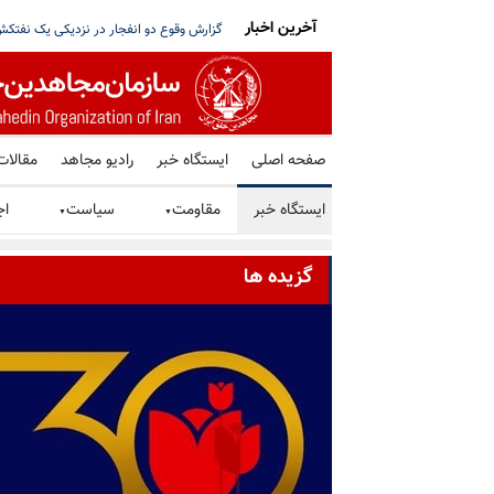
آخرین اخبار
 بر سر مذاکره با آمریکا و استعفای پزشکیان
ترامپ: توافق با رژیم ایران را ترجیح می‌دهم،
صفحه اصلی
ایستگاه خبر
رادیو مجاهد
مقالات
ایستگاه خبر
مقاومت
سیاست
اج
▼
▼
گزیده ها