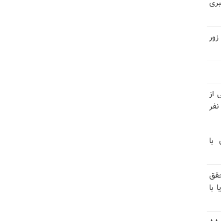
بری
زور
نیتی از
ند ۱۴۰۴ تاکنون در ایران اعدام شده‌اند؛ ۲۷ نفر
 با
قق
 با