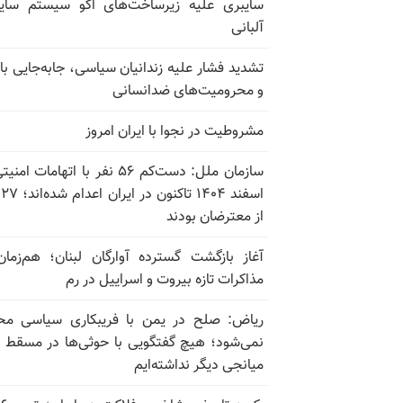
سایبری علیه زیرساخت‌های اکو سیستم سای
آلبانی
تشدید فشار علیه زندانیان سیاسی، جابه‌جایی با 
و محرومیت‌های ضدانسانی
مشروطیت در نجوا با ایران امروز
سازمان ملل: دست‌کم ۵۶ نفر با اتهامات ام
اسف
از معترضان بودند
آغاز بازگشت گسترده آوارگان لبنان؛ هم‌زمان
مذاکرات تازه بیروت و اسراییل در رم
ریاض: صلح در یمن با فریبکاری سیاسی مح
نمی‌شود؛ هیچ گفتگویی با حوثی‌ها در مسقط یا
میانجی دیگر نداشته‌ایم