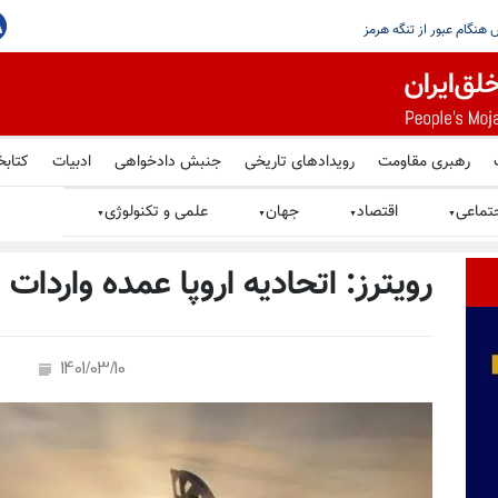
 اما تهران هرگز نباید به سلاح هسته‌یی
گزارش وقوع دو انفجار در نزدیکی یک نفتکش هنگام عبو
رهبری مقاومت
رویدادهای تاریخی
جنبش دادخواهی
ادبیات
کتابخ
تماعی
اقتصاد
جهان
علمی و تکنولوژی
▼
▼
▼
▼
رویترز: اتحادیه اروپا عمده واردات
1401/03/10