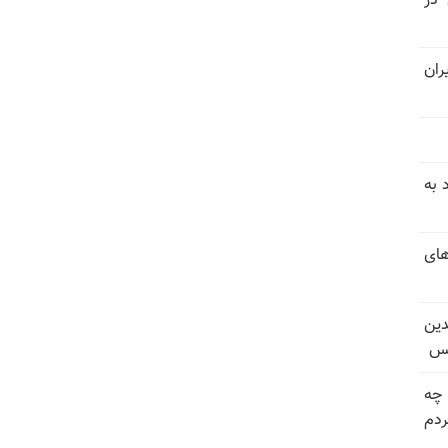
 در
ران
 به
های
دین
یس
 چه
دم