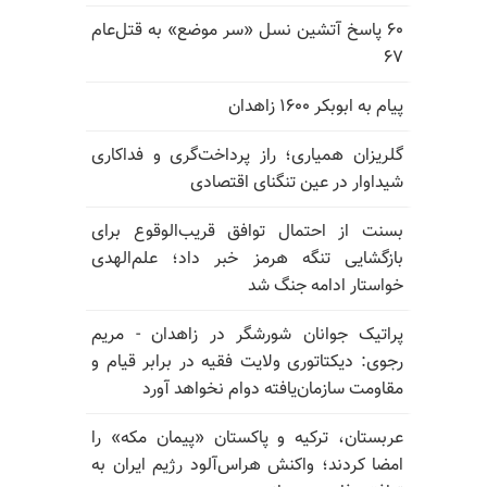
۶۰ پاسخ آتشین نسل «سر موضع» به قتل‌عام
۶۷
پیام به ابوبکر ۱۶۰۰ زاهدان
گلریزان همیاری؛ راز پرداخت‌گری و فداکاری
شیداوار در عین تنگنای اقتصادی
بسنت از احتمال توافق قریب‌الوقوع برای
بازگشایی تنگه هرمز خبر داد؛ علم‌الهدی
خواستار ادامه جنگ شد
پراتیک جوانان شورشگر در زاهدان - مریم
رجوی: دیکتاتوری ولایت فقیه در برابر قیام و
مقاومت سازمان‌یافته دوام نخواهد آورد
عربستان، ترکیه و پاکستان «پیمان مکه» را
امضا کردند؛ واکنش هراس‌آلود رژیم ایران به