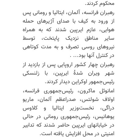
محکوم کردند.
رهبران فرانسه، آلمان، ایتالیا و رومانی پس
از ورود به کیف با صدای آژیرهای حمله
هوایی، عازم ایرپین شدند که به همراه
سایر مناطق نزدیک پایتخت، توسط
نیروهای روسی تصرف و به مدت کوتاهی
در کنترل آنها بود... .
رهبران چهار کشور اروپایی
پس از بازدید از
شهر ویران شدهٔ ایرپین، با زلنسکی
رئیس‌جمهور اوکراین دیدار کردند.
امانوئل ماکرون، رئیس‌جمهوری فرانسه،
اولاف شولتس، صدراعظم آلمان، ماریو
دراگی، نخست‌وزیر ایتالیا و کلاوس
یوهانیس، رئیس‌جمهوری رومانی در حالی
در خیابانهای ایرپین حاضر شدند که تدابیر
امنیتی در محل افزایش یافته است.