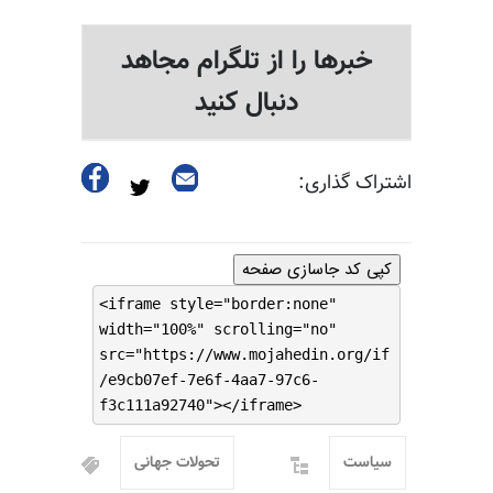
خبرها را از تلگرام مجاهد
دنبال کنید
اشتراک گذاری:
کپی کد جاسازی صفحه
<iframe style="border:none"
width="100%" scrolling="no"
src="https://www.mojahedin.org/if
/e9cb07ef-7e6f-4aa7-97c6-
f3c111a92740"></iframe>
سیاست
تحولات جهانی