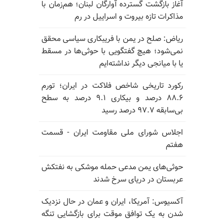
آغاز بازگشت گسترده آوارگان لبنان؛ هم‌زمان با
مذاکرات تازه بیروت و اسراییل در رم
ریاض: صلح در یمن با فریبکاری سیاسی محقق
نمی‌شود؛ هیچ گفتگویی با حوثی‌ها در مسقط
یا با میانجی دیگر نداشته‌ایم
رکورد تاریخی شاخص فلاکت در ایران؛ تورم
۸۸.۶ درصد و بیکاری ۹.۱ درصد به سطح
بی‌سابقه ۹۷.۷ درصد رسید
اجلاس شورای ملی مقاومت ایران - قسمت
هفتم
حوثی‌های یمن مدعی حمله موشکی به نفتکش
عربستان در دریای سرخ شدند
آکسیوس: آمریکا، ایران و عمان در حال نزدیک
شدن به یک توافق موقت برای بازگشایی تنگه