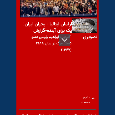
و دخترش ضدانقلاب و مهره
سوخته هستند
کنفرانس در پارلمان ایتالیا - بحران ایران:
راه‌حل دموکراتیک برای آینده-گزارش
تصویری
گاردین: ابراهیم رئیسی عضو
کمیته مرگ در سال ۱۹۸۸
(۱۳۶۷)
بن‌بست در مذاکرات اتمی با
رژیم آخوندی
بالای
صفحه