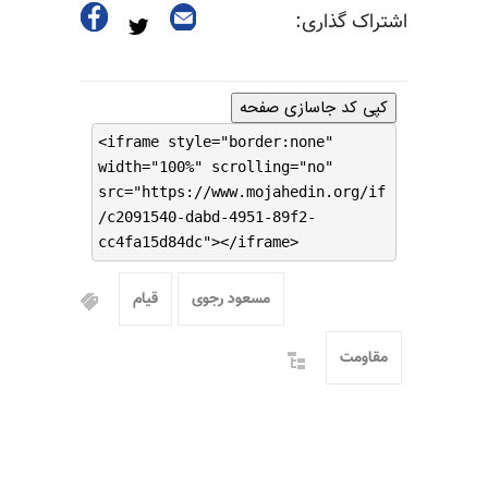
اشتراک گذاری:
کپی کد جاسازی صفحه
<iframe style="border:none"
width="100%" scrolling="no"
src="https://www.mojahedin.org/if
/c2091540-dabd-4951-89f2-
cc4fa15d84dc"></iframe>
مسعود رجوی
قیام
مقاومت