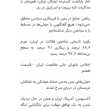
آغاز بازگشت گسترده آوارگان لبنان؛ هم‌زمان با
مذاکرات تازه بیروت و اسراییل در رم
ریاض: صلح در یمن با فریبکاری سیاسی محقق
نمی‌شود؛ هیچ گفتگویی با حوثی‌ها در مسقط
یا با میانجی دیگر نداشته‌ایم
رکورد تاریخی شاخص فلاکت در ایران؛ تورم
۸۸.۶ درصد و بیکاری ۹.۱ درصد به سطح
بی‌سابقه ۹۷.۷ درصد رسید
اجلاس شورای ملی مقاومت ایران - قسمت
هفتم
حوثی‌های یمن مدعی حمله موشکی به نفتکش
عربستان در دریای سرخ شدند
آکسیوس: آمریکا، ایران و عمان در حال نزدیک
شدن به یک توافق موقت برای بازگشایی تنگه