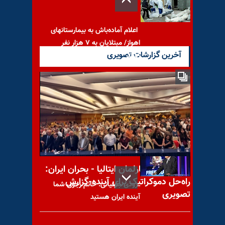
اعلام آماده‌باش به بیمارستانهای
اهواز/ مبتلایان به ۷ هزار نفر
آخرین گزارشات تصویری
رسید
شهادت هشت «کلاه سفید» در
حمله هوایی رژیم اسد
کنفرانس در پارلمان ایتالیا - بحران ایران:
راه‌حل دموکراتیک برای آینده-گزارش
رودی جولیانی:‌ خانم رجوی شما
تصویری
آینده ایران هستید