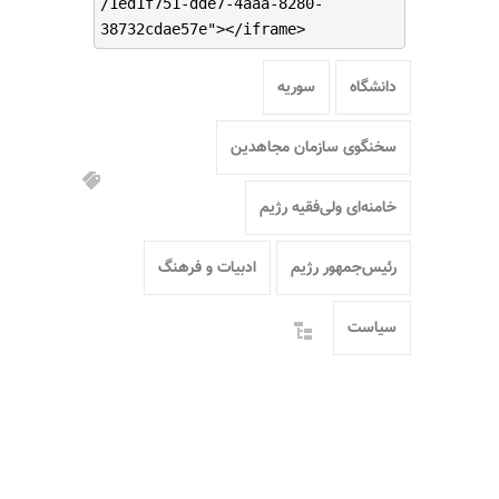
/1ed1f751-dde7-4aaa-8280-
38732cdae57e"></iframe>
دانشگاه
سوریه
سخنگوی سازمان مجاهدین
خامنه‌ای ولی‌فقیه رژیم
رئیس‌جمهور رژیم
ادبیات و فرهنگ
سیاست