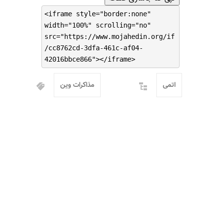
<iframe style="border:none"
width="100%" scrolling="no"
src="https://www.mojahedin.org/if
/cc8762cd-3dfa-461c-af04-
42016bbce866"></iframe>
اتمی
مذاکرات وین