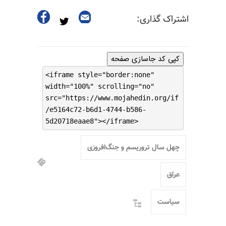
اشتراک گذاری:
کپی کد جاسازی صفحه
<iframe style="border:none"
width="100%" scrolling="no"
src="https://www.mojahedin.org/if
/e5164c72-b6d1-4744-b586-
5d20718eaae8"></iframe>
چهل سال تروریسم و جنگ‌افروزی
عراق
سیاست