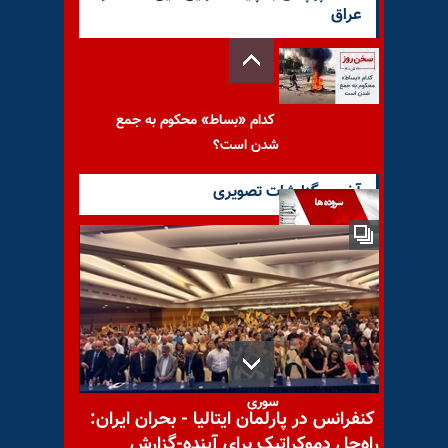
عراق
کدام «بساط» محکوم به جمع
شدن است؟
آخرین گزارشات تصویری
سروده- زندگی زیباست
سروده در استقبال چهارشنبه
سوری
کنفرانس در پارلمان ایتالیا - بحران ایران:
راه‌حل دموکراتیک برای آینده-گزارش