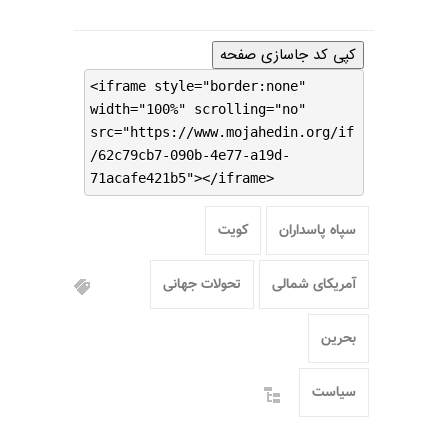
کپی کد جاسازی صفحه
<iframe style="border:none"
width="100%" scrolling="no"
src="https://www.mojahedin.org/if
/62c79cb7-090b-4e77-a19d-
71acafe421b5"></iframe>
سپاه پاسداران
کویت
آمریکای شمالی
تحولات جهانی
بحرین
سیاست