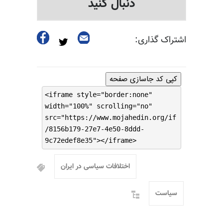
دنبال کنید
اشتراک گذاری:
کپی کد جاسازی صفحه
<iframe style="border:none"
width="100%" scrolling="no"
src="https://www.mojahedin.org/if
/8156b179-27e7-4e50-8ddd-
9c72edef8e35"></iframe>
اختلافات سیاسی در ایران
سیاست