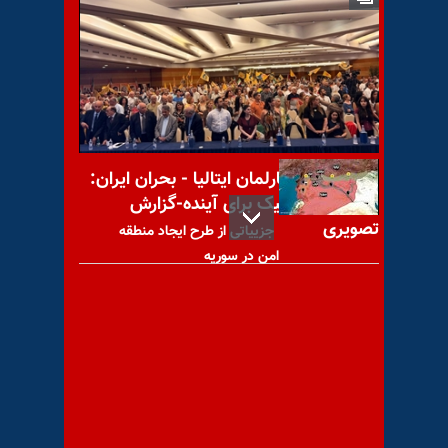
ابعاد عظیم خسارات زلزله در
استان‌ کرمانشاه، ویرانی هفت
شهر و بیش
کنفرانس در پارلمان ایتالیا - بحران ایران:
راه‌حل دموکراتیک برای آینده-گزارش
تصویری
جزییاتی از طرح ایجاد منطقه
امن در سوریه
راه جبران کسر بودجه‌ از جیب
مردم - پیامدهای گرانی بنزین