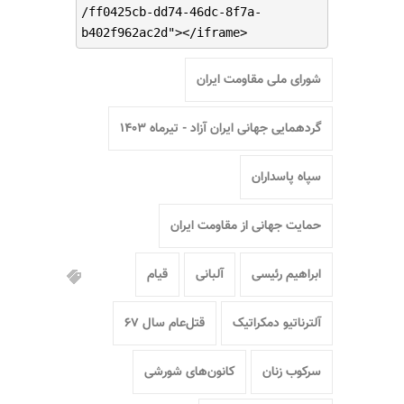
/ff0425cb-dd74-46dc-8f7a-
b402f962ac2d"></iframe>
شورای ملی مقاومت ایران
گردهمایی جهانی ایران آزاد - تیرماه ۱۴۰۳
سپاه پاسداران
حمایت جهانی از مقاومت ایران
ابراهیم رئیسی
آلبانی
قیام
آلترناتیو دمکراتیک
قتل‌عام سال ۶۷
سرکوب زنان
کانون‌های شورشی