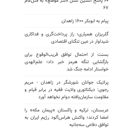
۶۰ پاسخ آتشین نسل «سر موضع» به قتل‌عام
۶۷
پیام به ابوبکر ۱۶۰۰ زاهدان
گلریزان همیاری؛ راز پرداخت‌گری و فداکاری
شیداوار در عین تنگنای اقتصادی
بسنت از احتمال توافق قریب‌الوقوع برای
بازگشایی تنگه هرمز خبر داد؛ علم‌الهدی
خواستار ادامه جنگ شد
پراتیک جوانان شورشگر در زاهدان - مریم
رجوی: دیکتاتوری ولایت فقیه در برابر قیام و
مقاومت سازمان‌یافته دوام نخواهد آورد
عربستان، ترکیه و پاکستان «پیمان مکه» را
امضا کردند؛ واکنش هراس‌آلود رژیم ایران به
توافق دفاعی سه‌جانبه