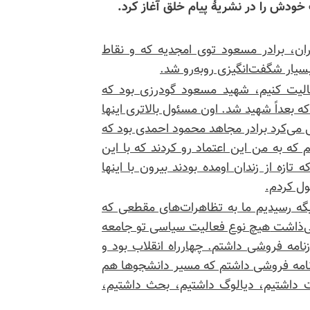
 خودش را در نشریهٔ پیام خلق آغاز کرد.
ران، برادر مسعود توی امجدیه که و نقاط
سیار شگفت‌انگیزی روبه‌رو شد.
الیت کنیم، شهید مسعود گودرزی بود که
 بعداً شهید شد. اون مسئول بالاتری اینها
کشی می‌کرد برادر مجاهد محمود احمدی بود که
م که به من این اعتماد رو کردند که با این
ه تازه از زندان اومده بودند بیرون با اینها
ول کردم.
دیگه رسیدیم ما به تظاهرات‌های مقطعی که
‌ذاشت
هیچ نوع فعالیت سیاسی تو جامعه
امه فروشی داشتم. چهارراه انقلاب بود و
نامه فروشی داشتم که مسیر دانشجوها هم
بت داشتیم، دیالوگ داشتیم، بحث داشتیم،