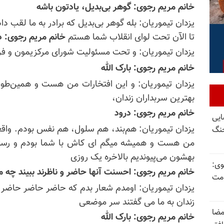
خانم مریم رجوی: گوهر بی‌بدیل، یادتون باشه
تا الآن تحت لوای انقلاب شما هستم
خانم مریم رجوی: د
یزدان تیموریان: و تحت مسئولیت شورای
مرکزیمون
و
فر
خانم مریم رجوی: بارک الله
یزدان تیموریان: و این افتخارات من هست و همین‌طور ا
بهترین سربداران زندان،
خانم مریم رجوی: درود
ایی
یزدان تیموریان: هم‌بند، هم سلول، هم نفس بودم. واقع
جنگ
من هست و همیشه میگم ای کاش با شما بودم و رستگا
بهشون می‌پیوندیم بالاخره یک روزی
وی:
خانم مریم رجوی: احسنت آنها حاضر و ناظرند ببیند چه 
ومت
یزدان تیموریان: اومدم شعار بدم که حاضر حاضر حاضر
زندان به ما می گفتند سر موضعی
مضا
خانم مریم رجوی: بارک الله