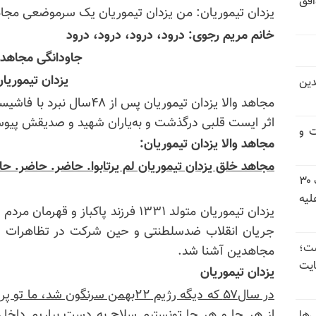
افق
یزدان تیموریان: من یزدان تیموریان یک سرموضعی مج
خانم مریم رجوی: درود، درود، درود، درود
جاودانگی مجاهد و
یزدان تیموریا
دین
مجاهد والا یزدان تیموریان پ
اثر ایست قلبی درگذشت و به‌یاران شهید و صدیقش پیو
ت و
مجاهد والا یزدان تیموریان:
مجاهد خلق یزدان تیموریان لم یرتابوا. حاضر. حاضر. ح
شورای ملی مقاومت ایران - مسئول شورا - تبریک ۳۰
لیه
یزدان تیموریان متولد ۱۳۳۱ فرزند پاکبا
جریان انقلاب ضدسلطنتی و حین شرکت در تظاهرات و قی
 گذاشت؛
مجاهدین آشنا شد.
یت
یزدان تیموریان
در سال۵۷ که دیگه رژیم ۲۲بهمن سرنگو
از هر جا و هر جا تونستیم سلاح به دست بیاریم داخل 
‌ها