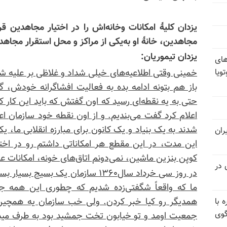
یزدان کلیهٔ امکانات
و‌خانه‌اش
را در اختیار مجاهدین قر
مجاهدین، خانهٔ او به‌یکی از مراکز و محل استقرار مجاه
یزدان تیموریان:
های
ویا
خمینی وقتی اطلاعیه‌های خیلی شداد و
غلاظی
بر علیه ش
باز هم بتونه ادامه بده به فعالیت افشاگرانه خودش، گ
حتی به یه نقطه‌ای رسید که اون گفتش که باید این کار 
اعلام کرد گفت می‌بندیم. و از اون نقطه خود سازمان اع
شدند به یک بنیاد و یک کانون برای مبارزه انقلابی م
ران
این مدت، در این مقطع هر امکاناتی داشتم رو در اخت
کوپن بنزین ماشین، نمی‌دونم اتاق‌های خونه، امکانات ع
 در
در روز سی خرداد سال۱۳۶۰ سازمان یک 
ما که واقعاً
شگفتی‌زده
شدیم که چطوری این همه جمع
همدیگر رو کیا خبر کردن. ولی خب سازمان یه همچین
 با
گوی
جمعیت اومد و تو خیابون تخت جمشید بود به طرف می