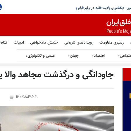
مضا کردند؛ واکنش هراس‌آلود رژیم ایران به توافق
رهبری مقاومت
رویدادهای تاریخی
جنبش دادخواهی
ادبیات
کتابخ
تماعی
اقتصاد
جهان
علمی و تکنولوژی
▼
▼
▼
▼
جاودانگی و درگذشت مجاهد والا یزد
1405/03/25