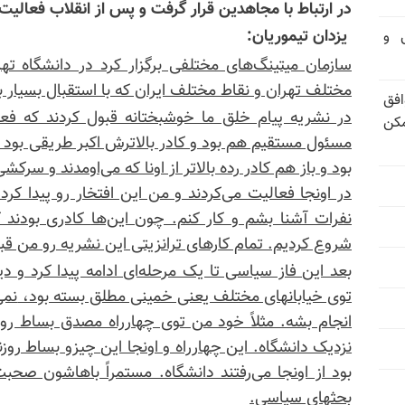
در ارتباط با مجاهدین قرار گرفت و پس از انقلاب فعالیت
یزدان تیموریان:
تی و
سازمان میتینگ‌های مختلفی برگزار کرد در دانشگاه ته
مختلف تهران و نقاط مختلف ایران که با استقبال بسیار ب
فق
در نشریه پیام خلق ما خوشبختانه قبول کردند که فع
مکن
مسئول مستقیم هم بود و کادر بالاترش اکبر طریقی بود که
بود و باز هم کادر رده بالاتر از اونا که می‌اومدند و سر
در اونجا فعالیت می‌کردند و من این افتخار رو پیدا کرد
نفرات آشنا بشم و کار کنم. چون این‌ها
کادری
بودند ک
شروع کردیم. تمام کارهای ترانزیتی این نشریه رو من قب
بعد این فاز سیاسی تا یک مرحله‌ای ادامه پیدا کرد و 
توی خیابانهای مختلف یعنی خمینی مطلق بسته بود،
نمی
انجام بشه. مثلاً خود من توی چهارراه مصدق بساط روزن
نزدیک دانشگاه. این چهارراه و اونجا این
چیزو
بساط روز
بود از اونجا می‌رفتند دانشگاه. مستمراً باهاشون صح
بحثهای سیاسی.