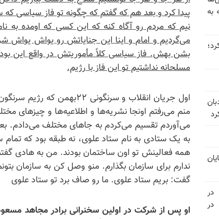
 به
پیدا کرد و بعد هم که گفتم که چگونه تو فاز سیاسی که
نیم که مردم رو آگاه کنه که این کسی که اومده به نا
می‌گردیم و امام و اینا این جنایاتش رو یواش یواش شر
 عبور کرد؛
بشن بهش. فاز سیاسی کلاً مأموریتش در واقع این بود ک
مسلحانه نداشتیم تو این فاز با رژیم.
اول جریان انقلاب و سرنگونی ۲۲
بان
منم می‌رفتم اونجا نشریه‌ها و اطلاعیه‌ها و چیزهای مخ
رد
می‌آوردم تقسیم می‌کردم به جاهای مختلف می‌دادم. بعد
به یک ستادی به نام ستاد علوی، نه طبقه بود که تمام س
همه فعالینش تو اون ساختمان بودند. من به هادی گفتم
یان
ندارم برای سازمان بگذارم. منو وصل کن به سازمان بتو
گفت: بریم ستاد علوی. ما رو صاف برد تو ستاد علوی
 در
سالگرد قتل‌عام ۳۰ هزار لاله‌های بهمن ۵۷ در