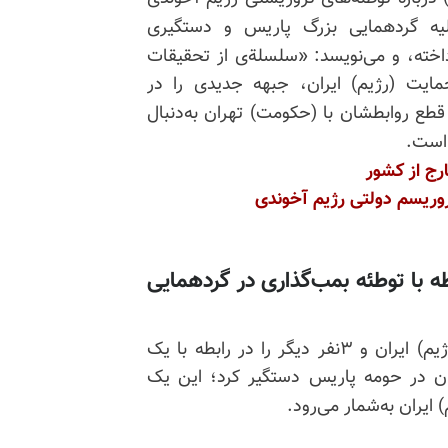
لیه گردهمایی بزرگ پاریس و دستگیری
خته، و می‌نویسد: «
سلسلةی از تحقیقات
ایت (رژیم) ایران، جبهه جدیدی را در
قطع روابطشان با (حکومت) تهران به‌دنبال
 است.
رج از کشور
تروریسم دولتی رژیم آخوندی
ه با توطئه بمب‌گذاری در گردهمایی
در اواخر ژوئن، پلیس در ۳کشور اروپا یک دیپلمات (رژیم) ایران و ۳نفر دیگر را در رابطه با یک
ان در حومه پاریس دستگیر کرد؛ این یک
 ایران به‌شمار می‌رود.