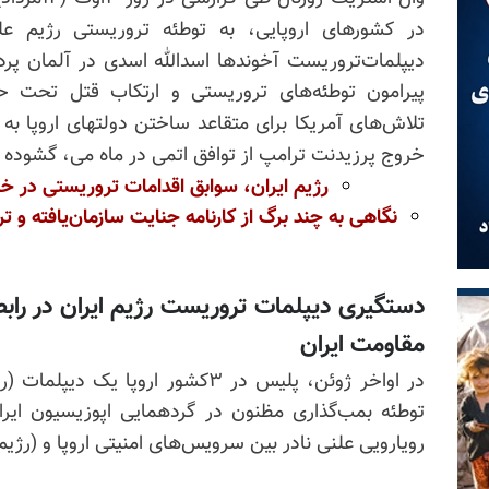
در کشورهای اروپایی، به توطئه تروریستی رژیم ع
دیپلمات‌تروریست آخوندها اسدالله اسدی در آلمان پردا
پیرامون توطئه‌های تروریستی و ارتکاب قتل تحت حم
تلاش‌های آمریکا برای متقاعد ساختن دولتهای اروپا به 
خروج پرزیدنت ترامپ از توافق اتمی در ماه می، گشوده
رژیم ایران، سوابق اقدامات تروریستی در خا
نگاهی به چند برگ از کارنامه جنایت سازمان‌یافته و 
دستگیری دیپلمات تروریست رژیم ایران در رابط
مقاومت ایران
توطئه بمب‌گذاری مظنون در گردهمایی اپوزیسیون ایر
رویارویی علنی نادر بین سرویس‌های امنیتی اروپا و (رژیم)