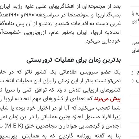
بعد از مجموعه‌ای از افشاگریهای علنی علیه رژیم ایران 
 با
بمب‌گذاریها و سوقصدها در سراسردهه ۱۹۸۰و ۱۹۹۰هدف قرار می‌داد، سرویسهای اطلاعاتی
گوی
غربی دست به اقدامات شدیدی زدند.و از آن پس بنا‌به‌گ
اتحادیه اروپا، ایران به‌طور عام، ازرویارویی خشونت‌
خودداری می‌کرد.
ومی
های
بدترین زمان برای عملیات تروریستی
یک عضو سرویس اطلاعاتی یک کشور ناتو که در خاور
 از
ی و
نمی‌توانست بدتر از این زمانی را برای این عملیات انتخاب
کشورهای اروپایی تلاش دارند که توافق اتمی را سرپا نگ
پیش می‌برند
که تعدادی از کشورهای مهم اتحادیه اروپا ر
شما تعجب می‌کنید که آیا او در اختیار خود بوده یا شا
زیرا افراد مسئول اجازه چنین عملیاتی را در این زمان نمی
اجلاس و گردهمایی هواداران مجاهدین خلق (M.E.K) سالانه در حومه پاریس برگزار می‌شود.
بنا به گفته روزنامه گاردین که به همایش اپوزیسیو