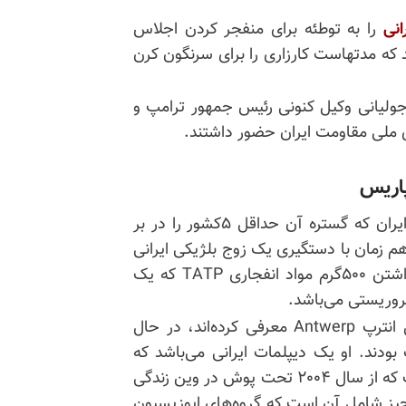
انی
را به توطئه برای منفجر کردن اجلاس
 که مدتهاست کارزاری را برای سرنگون کرن
جولیانی وکیل کنونی رئیس جمهور ترامپ و
پاریس
در رابطه با توطئه بمب‌گذاری در گردهمایی اپوزیسیون ایران که گستره آن حداقل ۵کشور را در بر
م زمان با دستگیری یک زوج بلژیکی ایرانی
تبار در مرز لوگزامبورگ توسط پلیس بلژیک، به‌خاطر داشتن ۵۰۰گرم مواد انفجاری TATP که یک
تروریستی می‌باشد.
گفته می‌شود این زوج که مأموران تحقیق، آنها را اهل انترپ Antwerp معرفی کرده‌اند، در حال
بودند. او یک دیپلمات ایرانی می‌باشد که
مأموران تحقیق آلمانی می‌گویند یک عامل اطلاعاتی است که از سال ۲۰۰۴ تحت پوش در وین زندگی
یز شامل آن است که گروه‌های اپوزیسیون