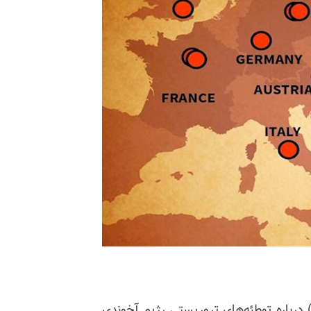
 ژورنال طی گزارشی در روز ۳اوت (۱۲مرداد) درباره توطئه‌های تروریستی رژیم آخوندی