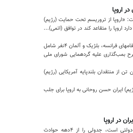
ر اروپا
ت: «اروپا از تروریسم تحت حمایت (رژیم)
رد اروپا را متقاعد کند در توافق (اتمی)...
ماه گذشته (میلادی) مقامهای فرانسه، بلژیک و آلمان ۴نفر شامل
طرح بمب‌گذاری علیه گردهمایی شورای ملی
ن از منتقدان بلندپایه آمریکایی (رژیم)
یم) ایران حسن روحانی به اروپا برای جلب
مرکز ملی ضدتروریسم ایالات متحده که یک آژانس دولتی است، جدولی را از ۴دهه حوادث