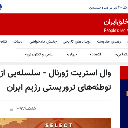
رهبری مقاومت
رویدادهای تاریخی
جنبش دادخواهی
ادبیات
کتابخ
تماعی
اقتصاد
جهان
علمی و تکنولوژی
▼
▼
▼
▼
وال استریت ژورنال - سلسله‌یی از
توطئه‌های تروریستی رژیم ایران
1397/05/15