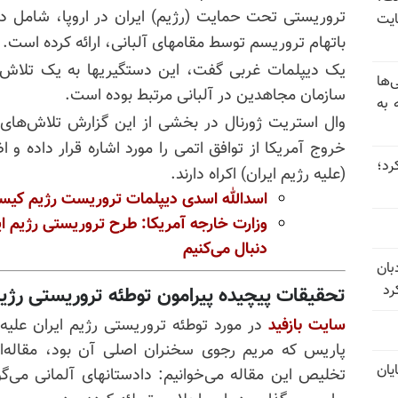
یت
باتهام تروریسم توسط مقامهای آلبانی، ارائه کرده است.
یک دیپلمات غربی گفت، این دستگیریها به یک تلاش ق
‌ها
سازمان مجاهدین در آلبانی مرتبط بوده است.
 به
وال استریت ژورنال در بخشی از این گزارش تلاش‌های 
خروج آمریکا از توافق اتمی را مورد اشاره قرار داده و ا
 عبور کرد؛
(علیه رژیم ایران) اکراه دارند.
اسدالله اسدی دیپلمات تروریست رژیم کی
وزارت‌ خارجه آمریکا:‌ طرح تروریستی رژیم ای
دنبال می‌کنیم
بان
رد
تحقیقات پیچیده پیرامون توطئه تروریستی رژیم
سایت بازفید
در مورد توطئه تروریستی رژیم ایران علیه
پاریس که مریم رجوی سخنران اصلی آن بود، مقاله‌ای
یان
تخلیص این مقاله می‌خوانیم: دادستانهای آلمانی می‌گ