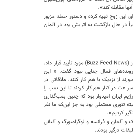
نها مقابله کند».
رای این زوج تهیه کرده و دستور حمله مزبور
اً در حال بازگشت به اتریش بود در آلمان
یک مقام پلیس بلژیک ابعاد تحقیقات را برای باز فید نیوز (Buzz Feed News) مورد تأیید قرار داد.
نده‌های فعال جنایی نبود گفت، « این
ند از نزدیک با هم کار کنند. ملاقاتی در
 عت در کنار هم کار کردند تا این بمب را
یم ایران امیدوار بود که چنین بمب‌گذاری
ه تئوری محتملی بود به جز این‌که ما نفر
یر کردیم».
و آلمان و فرانسه و لوگزامبورگ و آلبانی
قات درگیر بودند.