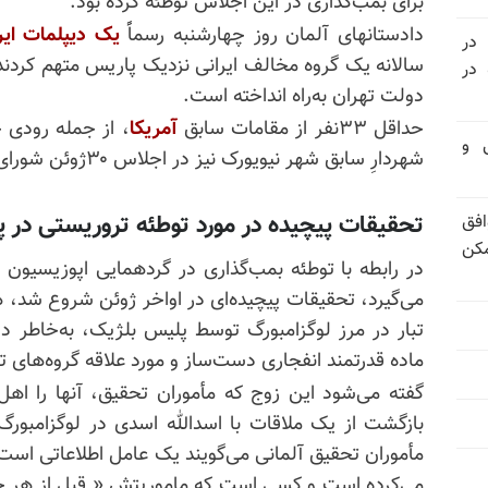
برای بمب‌گذاری در این اجلاس توطئه کرده بود.
دادستانهای آلمان روز چهارشنبه‌ رسماًً
یک دیپلمات ایر
 در
سالانه یک گروه مخالف ایرانی نزدیک پاریس متهم کردند
سالگرد قتل‌عام ۳۰ هزار لاله‌های بهمن ۵۷ در
دولت تهران به‌راه انداخته است.
حداقل ۳۳نفر از مقامات سابق
آمریکا
، از جمله رودی 
تی و
شهردارِ سابق شهر نیویورک نیز در اجلاس ۳۰ژوئن شورای ملی مقاومت ایران حضور داشتند.
تحقیقات پیچیده در مورد توطئه تروریستی در 
فق
مکن
می‌گیرد، تحقیقات پیچیده‌ای در اواخر ژوئن شروع شد، ه
ماده قدرتمند انفجاری دست‌ساز و مورد علاقه گروه‌های 
بازگشت از یک ملاقات با اسدالله اسدی در لوگزامبورگ 
می‌کرده است و کسی است که ماموریتش « قبل از هر چ