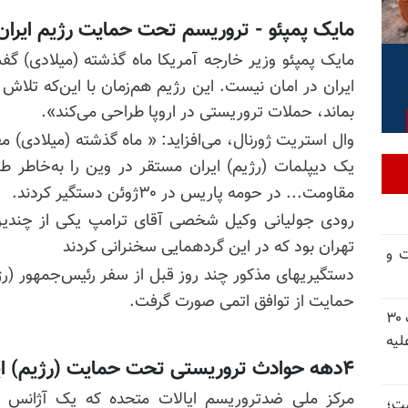
مایک پمپئو - تروریسم تحت حمایت رژیم ایران د
مایک پمپئو وزیر خارجه آمریکا ماه گذشته (میلادی) گف
ایران در امان نیست. این رژیم هم‌زمان با این‌که تلاش دا
بماند، حملات تروریستی در اروپا طراحی می‌کند».
وال استریت ژورنال، می‌افزاید: «
یک دیپلمات (رژیم) ایران مستقر در وین را به‌خاطر 
مقاومت... در حومه پاریس در ۳۰ژوئن دستگیر کردند.
رودی جولیانی وکیل شخصی آقای ترامپ یکی از چندین ت
تهران بود که در این گردهمایی سخنرانی کردند
ت و
دستگیریهای مذکور چند روز قبل از سفر رئیس‌جمهور (رژ
حمایت از توافق اتمی صورت گرفت.
شورای ملی مقاومت ایران - مسئول شورا - تبریک ۳۰
لیه
۴دهه حوادث تروریستی تحت حمایت (رژیم) ایران در اروپا
 گذاشت؛