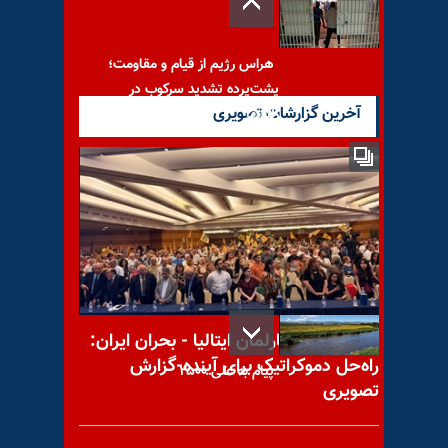
هراس رژیم از قیام و مقاومت؛
پشت‌پرده تشدید سرکوب در
آخرین گزارشات تصویری
زندانها
«نبرد من»؛ کتاب بالینی پیشوای
ایران
کنفرانس در پارلمان ایتالیا - بحران ایران:
راه‌حل دموکراتیک برای آینده-گزارش
پیام به علی ۲۵۰۰
تصویری