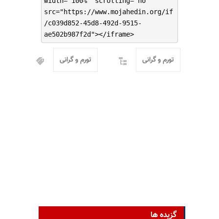
width="100%" scrolling="no"
src="https://www.mojahedin.org/if
/c039d852-45d8-492d-9515-
ae502b987f2d"></iframe>
تورم و گرانی
تورم و گرانی
گزیده ها