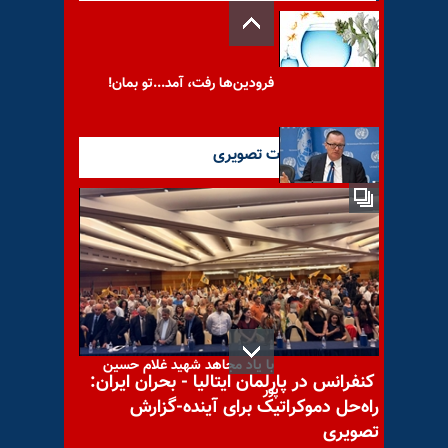
فرودین‌ها رفت، آمد...تو بمان!
آخرین گزارشات تصویری
معاون سیاسی پیشین بان
کی‌مون: چه تضمین‌هایی وجود
دارد که باور کنیم
با یاد مجاهد شهید غلام حسین
کنفرانس در پارلمان ایتالیا - بحران ایران:
پور
راه‌حل دموکراتیک برای آینده-گزارش
تصویری