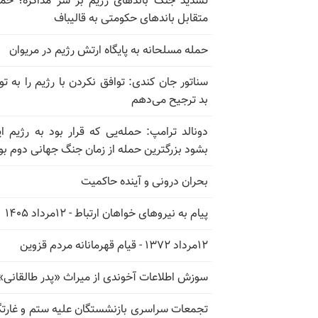
تشدید جنگ باندهای رژیم بر سر مذاکره؛ حم
متقابل باندهای حکومتی به قالیباف
حمله مسلحانه به پایگاه ارتش رژیم در مریوان
سناتور جان کندی: توافق نکردن با رژیم را به تو
بد ترجیح می‌دهم
دونالد ترامپ: حمله‌یی که قرار بود به رژیم ای
بشود بزرگترین حمله از زمان جنگ جهانی دوم بو
بحران درونی و آینده حاکمیت
پیام به نیروهای خواهان ارتباط - ۱۲مرداد ۱۴۰۵
۱۲مرداد ۱۳۷۲ - قیام قهرمانانه مردم قزوین
سوزش اطلاعات آخوندی از میراث «پدر طالقانی»
تجمعات سراسری بازنشستگان علیه ستم و غارت