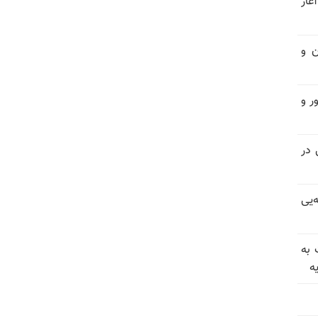
غاز
ن و
ر و
سیاسی در
‌یی
 به
ه