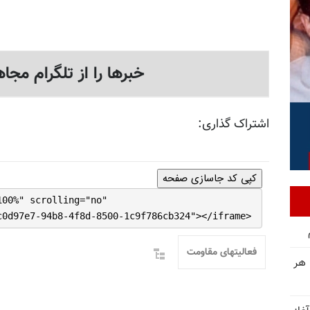
خبرها را از تلگرام مجاه
اشتراک گذاری:
کپی کد جاسازی صفحه
100%" scrolling="no"
c0d97e7-94b8-4f8d-8500-1c9f786cb324"></iframe>
فعالیتهای مقاومت
 هر