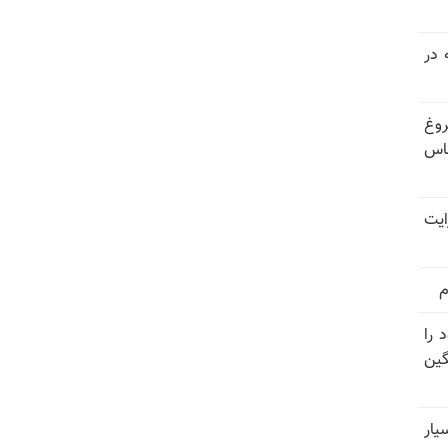
 در
ز فروغ
اس
ایت
م
 را
گین
ار