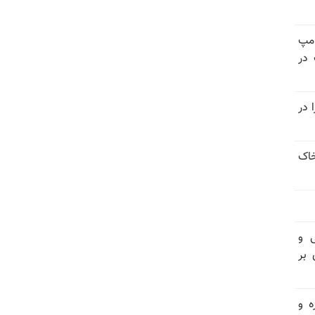
امپ
 در
 در
خاک
ی و
 بر
ه و