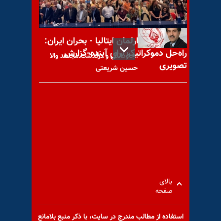
کنفرانس در پارلمان ایتالیا - بحران ایران:
راه‌حل دموکراتیک برای آینده-گزارش
جاودانگی و درگذشت مجاهد والا
تصویری
حسین شریعتی
بحران در رأس نظام؛ پزشکیان از
مقاومت باندها، بن‌بست
اقتصادی و حمایت
بالای
صفحه
کانونهای شورشی را در مدارس و
استفاده از مطالب مندرج در سايت، با ذكر منبع بلامانع
دانشگاهها برپا می‌کنیم