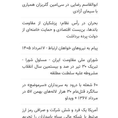
ابوالقاسم رضایی در سی‌امین گلریزان همیاری
با سیمای آزادی
بحران در رأس نظام؛ پزشکیان از مقاومت
باندها، بن‌بست اقتصادی و حمایت خامنه‌ای از
دولت پرده برداشت
پیام به نیروهای خواهان ارتباط - ۱۷مرداد ۱۴۰۵
شورای ملی مقاومت ایران - مسئول شورا -
تبریک ۳۰ تیر در صد و بیستمین سال انقلاب
مشروطه علیه سلطنت مطلقه
۶۰ شعله با درود به سربداران «سرموضع» در
سالگرد قتل‌عام ۳۰ هزار لاله‌های بهمن ۵۷ در
مـرداد ۱۳۶۷ + ویدئو
آمریکا یک فرد و شش شرکت و صرافی رمز ارز
مرتبط با شبکه مالی سپاه پاسداران را تحریم