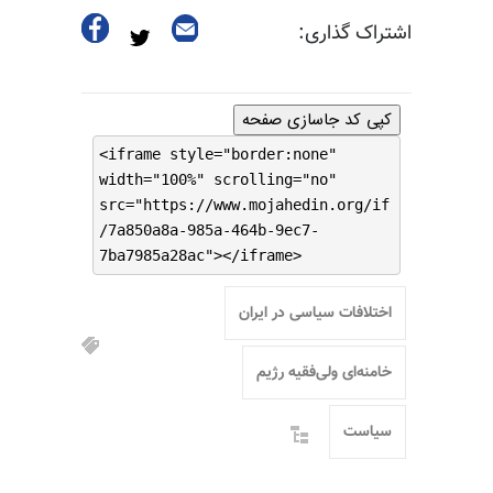
اشتراک گذاری:
کپی کد جاسازی صفحه
<iframe style="border:none"
width="100%" scrolling="no"
src="https://www.mojahedin.org/if
/7a850a8a-985a-464b-9ec7-
7ba7985a28ac"></iframe>
اختلافات سیاسی در ایران
خامنه‌ای ولی‌فقیه رژیم
سیاست