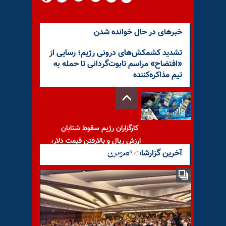
خبرهای در حال خوانده شدن
تشدید کشمکش‌های درونی رژیم؛ رسایی از
«افتضاح» مراسم تابوت‌گردانی تا حمله به
تیم مذاکره‌کننده
کارگزاران رژیم سقوط شتابان
ارزش ریال و بالارفتن قیمت دلار،
آخرین گزارشات تصویری
تلاش می‌کنند
ابوالقاسم رضایی در سی‌امین
گلریزان همیاری با سیمای آزادی