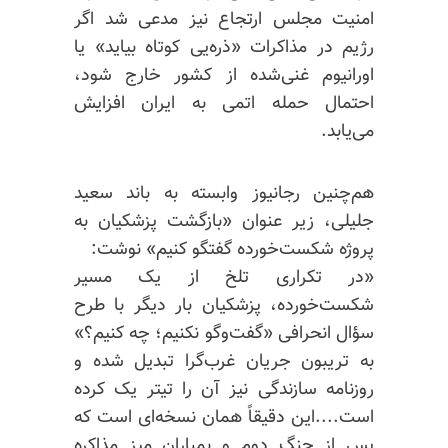
امنیت مجلس ارتجاع نیز مدعی شد اگر
رژیم در مذاکرات «ذره‌یی کوتاه بیاید» یا
اورانیوم غنی‌شده از کشور خارج شود،
احتمال حمله اتمی به ایران افزایش
می‌یابد.
هم‌چنین رجانیوز وابسته به باند سعید
جلیلی، زیر عنوان «بازگشت پزشکیان به
پروژه
شکست‌خورده گفتگو
کنیم» نوشت:
«در تکراری تلخ از یک مسیر
شکست‌خورده، پزشکیان بار دیگر با طرح
سؤال انحرافی «گفت‌وگو نکنیم؛ چه کنیم؟»
به تریبون جریان غرب‌گرا تبدیل شده و
روزنامه سازندگی نیز آن را تیتر یک کرده
است....این دقیقاً همان نسخه‌ای است که
پس از جنگ دوم و بمباران میز مذاکره