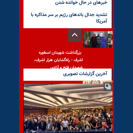
خبرهای در حال خوانده شدن
تشدید جدال باندهای رژیم بر سر مذاکره با
آمریکا
بزرگداشت شهیدان اسطوره
اشرف - راه‌گشایان هزار اشرف،
شهیدان فتح و آزادی
آخرین گزارشات تصویری
رئیس‌جمهور یمن در کنفرانس
سران عرب: رژیم ایران پدرخوانده
تروریزم است