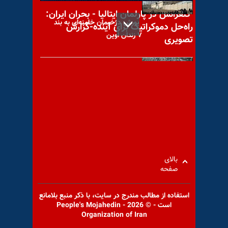
کنفرانس در پارلمان ایتالیا - بحران ایران:
یورش دژخیمان خامنه‌ای به بند
راه‌حل دموکراتیک برای آینده-گزارش
۷ زندان اوین
تصویری
فوری - درگیری مردم با نیروهای
سرکوبگر در میدان امام حسین
بالای
صفحه
مادر ستار بهشتی بر سر مزار
فرزند شهیدش
استفاده از مطالب مندرج در سايت، با ذكر منبع بلامانع
است - © 2026 - People's Mojahedin
Organization of Iran