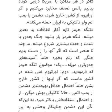
«اگر در هر مذاکره با آمریکا ذره‌یی کوتاه
بیاییم پالس ضعف مخابره می‌کنیم و اگر
اورانیوم از کشور خارج شود، دشمن با بمب
اتم ولو تاکتیکی به ایران حمله می‌کند».
«تنگه هرمز تازه آغاز اتفاقات بد بعدی
میشه. تنگه هرمز باز بشود جنگ بعدی با
شدت و حدت بیشتری شروع میشه. ما چند
تا عنصر است که اگر آنها را از دست بدیم
جنگی که رقم بخوره حتماً آسیب‌های
جدی‌تری میزنه....یک؛ موضوع تنگه هرمز
که فرمودید، دوم: اورانیوم غنی شده در
کشور ماست که اگر اینها از کشور خارج
بشن حتماً احتمال حداقل بهره‌مندی دشمن
از بمب اتمی ـ حالا تاکتیکی بهش میگن ـ از
او احتمال استفاده‌اش بالاتر میره. نه این‌که
الآن این دشمن جنایتکار وحشی به این