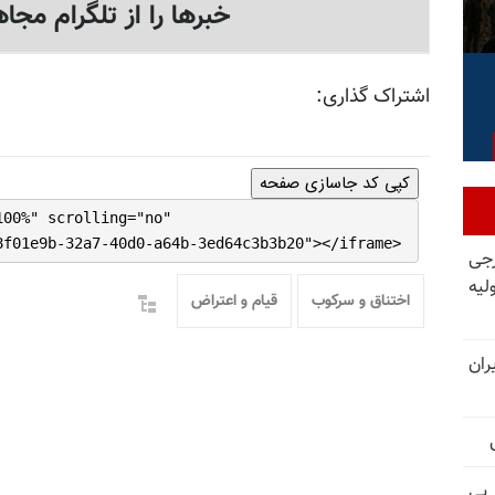
خبرها را از تلگرام مجاه
اشتراک گذاری:
کپی کد جاسازی صفحه
100%" scrolling="no"
8f01e9b-32a7-40d0-a64b-3ed64c3b3b20"></iframe>
رجی
لیه
اختناق و سرکوب
قیام و اعتراض
ران
 پی