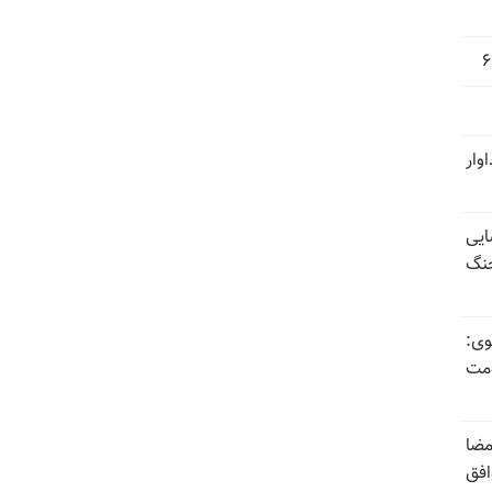
وار
ایی
جنگ
وی:
ومت
مضا
افق