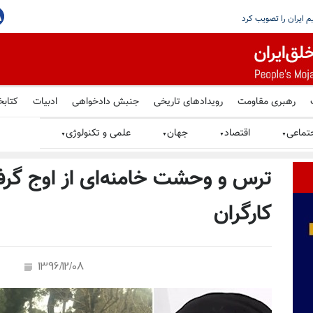
تی
رویترز: سنای آمریکا طرح تحریم روسیه و رژیم ایران را تصویب کرد
رهبری مقاومت
رویدادهای تاریخی
جنبش دادخواهی
ادبیات
کتابخ
تماعی
اقتصاد
جهان
علمی و تکنولوژی
▼
▼
▼
▼
ترس و وحشت خامنه‌ای از اوج گرف
کارگران
1396/12/08