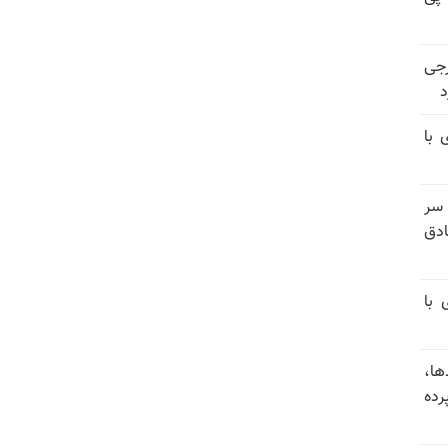
رجی
د
 با
 سر
دق
 با
ها،
رده