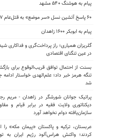
پیام به هوشنگ ۵۴۰ مشهد
۶۰ پاسخ آتشین نسل «سر موضع» به قتل‌عام ۶۷
پیام به ابوبکر ۱۶۰۰ زاهدان
گلریزان همیاری؛ راز پرداخت‌گری و فداکاری شیدا
در عین تنگنای اقتصادی
بسنت از احتمال توافق قریب‌الوقوع برای بازگش
تنگه هرمز خبر داد؛ علم‌الهدی خواستار ادامه 
شد
پراتیک جوانان شورشگر در زاهدان - مریم رج
دیکتاتوری ولایت فقیه در برابر قیام و مقا
سازمان‌یافته دوام نخواهد آورد
عربستان، ترکیه و پاکستان «پیمان مکه» را ا
کردند؛ واکنش هراس‌آلود رژیم ایران به تو