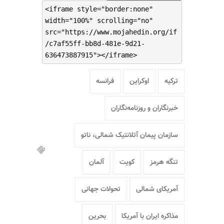
<iframe style="border:none"
width="100%" scrolling="no"
src="https://www.mojahedin.org/if
/c7af55ff-bb8d-481e-9d21-
636473887915"></iframe>
ترکیه
اوکراین
فرانسه
خبرنگاران و روزنامه‌نگاران
سازمان پیمان آتلانتیک شمالی، ناتو
تنگه هرمز
کویت
آلمان
آمریکای شمالی
تحولات جهانی
مذاکره ایران با آمریکا
بحرین