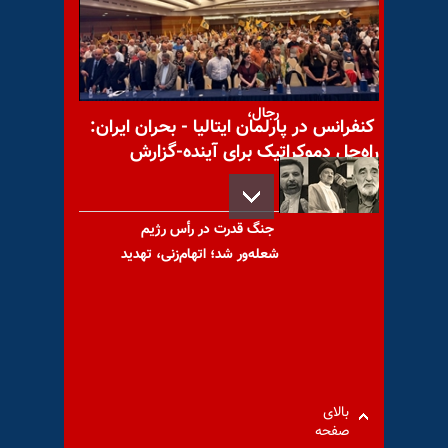
تجمعهای اعتراضی کارگران رنگین
نخ سمنان، سد شفارود
رضوانشهر، کارکنان پتروشیمی
رجال،
کنفرانس در پارلمان ایتالیا - بحران ایران:
راه‌حل دموکراتیک برای آینده-گزارش
تصویری
جنگ قدرت در رأس رژیم
شعله‌ور شد؛ اتهام‌زنی، تهدید
خیابانی و حذف
اردبیل: خودکشی جوان 19ساله
بالای
بر اثر فشارهای حکومت آخوندی
صفحه
+ فیلم