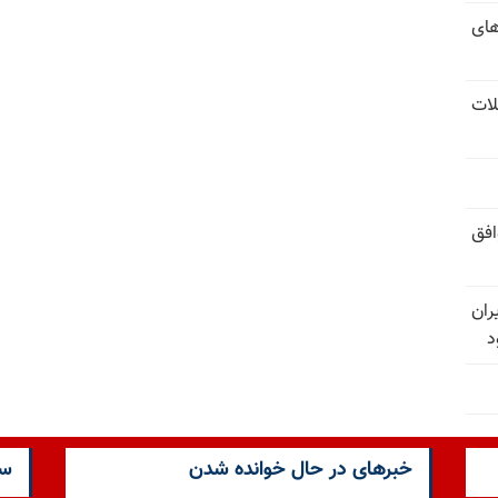
های
لات
افق
ران
د
خبرهای در حال خوانده شدن
سا