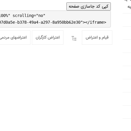
کپی کد جاسازی صفحه
ه
100%" scrolling="no"
07d0a5e-b378-49a4-a297-8a950bb62e30"></iframe>
قیام و اعتراض
اعتراض کارگران
اعتراضهای مردمی