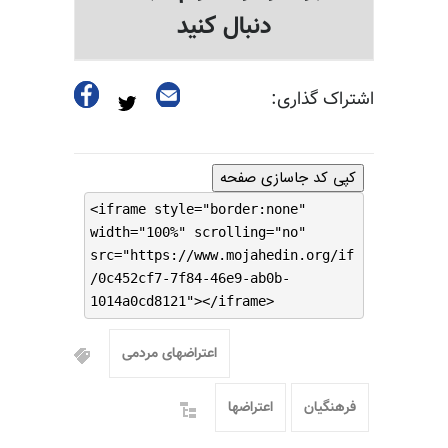
دنبال کنید
اشتراک گذاری:
کپی کد جاسازی صفحه
<iframe style="border:none"
width="100%" scrolling="no"
src="https://www.mojahedin.org/if
/0c452cf7-7f84-46e9-ab0b-
1014a0cd8121"></iframe>
اعتراضهای مردمی
فرهنگیان
اعتراضها