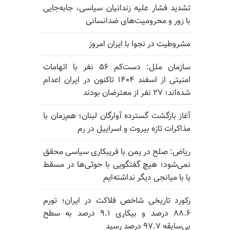
تشدید فشار علیه زندانیان سیاسی، جابه‌جایی
با زور و محرومیت‌های ضدانسانی
مشروطیت در نجوا با ایران امروز
سازمان ملل: دست‌کم ۵۶ نفر با اتهامات
امنیتی از اسفند ۱۴۰۴ تاکنون در ایران اعدام
شده‌اند؛ ۲۷ نفر از معترضان بودند
آغاز بازگشت گسترده آوارگان لبنان؛ هم‌زمان با
مذاکرات تازه بیروت و اسراییل در رم
ریاض: صلح در یمن با فریبکاری سیاسی محقق
نمی‌شود؛ هیچ گفتگویی با حوثی‌ها در مسقط
یا با میانجی دیگر نداشته‌ایم
رکورد تاریخی شاخص فلاکت در ایران؛ تورم
۸۸.۶ درصد و بیکاری ۹.۱ درصد به سطح
بی‌سابقه ۹۷.۷ درصد رسید