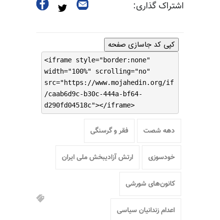
اشتراک گذاری:
کپی کد جاسازی صفحه
<iframe style="border:none"
width="100%" scrolling="no"
src="https://www.mojahedin.org/if
/caab6d9c-b30c-444a-bf64-
d290fd04518c"></iframe>
دهه شصت
فقر و گرسنگی
خودسوزی
ارتش آزادیبخش ملی ایران
کانون‌های شورشی
اعدام زندانیان سیاسی