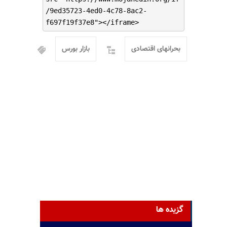
/9ed35723-4ed0-4c78-8ac2-
f697f19f37e8"></iframe>
بحرانهای اقتصادی
بازار بورس
گزیده ها