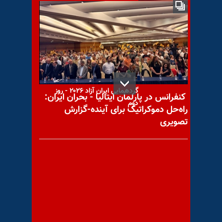
پیامی از روستایی فراموش شده
در کرمانشاه
سخنرانی خانم مریم رجوی در
گردهمایی ایران آزاد ۲۰۲۶ - روز
کنفرانس در پارلمان ایتالیا - بحران ایران:
دوم
راه‌حل دموکراتیک برای آینده-گزارش
تصویری
عید، وقتی بابا نان ندارد...
چرا انقلاب دمکراتیک مردم ایران