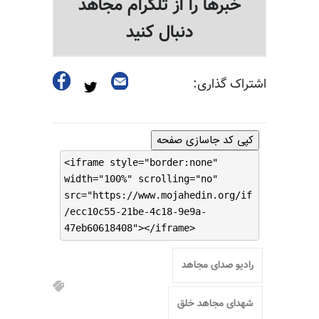
خبرها را از تلگرام مجاهد
دنبال کنید
اشتراک گذاری:
کپی کد جاسازی صفحه
<iframe style="border:none"
width="100%" scrolling="no"
src="https://www.mojahedin.org/if
/ecc10c55-21be-4c18-9e9a-
47eb60618408"></iframe>
رادیو صدای مجاهد
شهدای مجاهد خلق