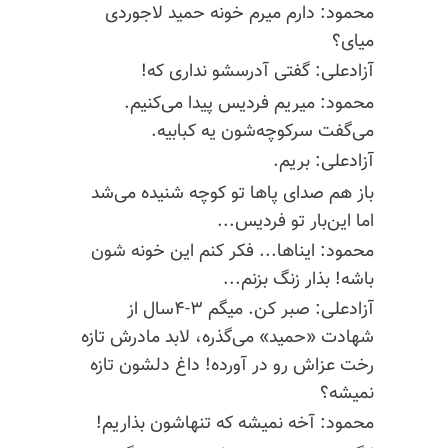
محمود: دارم میرم خونه حمید لاجوردی
میای؟
آزادعلی: گفتی
آدرسشو
نداری که!
محمود:
میریم
فردیس پیدا می‌کنیم.
می‌گفت
سرکوچه‌شون
یه کبابیه.
آزادعلی: بریم.
باز هم صدای پاها تو کوچه شنیده می‌شد
اما این‌بار تو فردیس...
محمود: ایناها... فکر کنم این خونه شون
باشه! بذار زنگ بزنم...
آزادعلی: صبر کن. میگم ۳-۴سال از
شهادت «حمید» می‌گذره، لابد مادرش تازه
رخت
عزاش
رو در آورده! داغ دلشون تازه
نمیشه؟
محمود: آخه
نمیشه
که
تنهاشون
بذاریم!