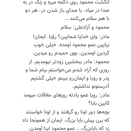
انگشت محمود روی دکمه میره و زنگ در به
صدا در میاد. با صدای باز شدن در، هر دو
با هم سلام می‌کنند...
محمود و آزادعلی: سلام
مادر: وای خدایا شمایین؟ رؤیا. ایمان!
بیایین عمو محمود اومده. خیلی خوب
کردین اومدین. بوی
حمیدم
رو میدین.
محمود: مادر ببخشین زودتر نیومدیم. از
روزی که آزاد شدم می‌خواستم بیام شما و
پدر و رویا و
ایمان‌رو
ببینم خیلی گشتیم
آدرستونو
نداشتیم.
مادر: رویا عمو یادته روزهای ملاقات میومد
کابین بابا؟
بچه‌ها دور اونا رو گرفتند و از اونا خواستند
که برن پیش بابا بزرگ. ایمان از همونجا داد
زد که بابابزرگ... عمو محمود اینا اومدن.