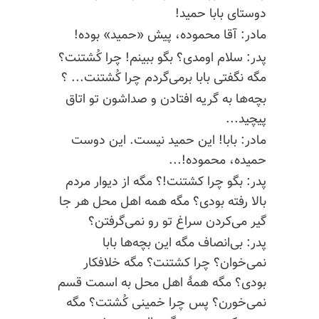
دوستای بابا حمید!
مادر: آقا محموده، پیش «حمید» بوده!
پدر: سلام اومدی؟ بگو ببینم! چرا کُشتنت؟
مگه نگفتی بابا برمی‌گردم چرا کُشتنت... ؟
بچه‌ها به گریه افتادن و صداشون تو اتاق
پیچید...
مادر: بابا! این حمید نیست. این دوست
حمیده، محموده!...
پدر: بگو چرا کشتنت!؟ مگه از دیوار مردم
بالا رفته بودی؟ مگه همه اهل محل هر جا
گیر می‌کردن سراغ تو رو نمی‌گرفتن؟
پدر: بی‌انصاف مگه این بچه‌ها بابا
نمی‌خوان؟ چرا کشتنت؟ مگه خلافکار
بودی؟ مگه همهٔ اهل محل به اسمت قسم
نمی‌خورن؟ پس چرا خمینی کُشتت؟ مگه