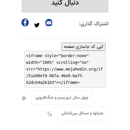
دنبال کنید
اشتراک گذاری:
کپی کد جاسازی صفحه
<iframe style="border:none"
width="100%" scrolling="no"
src="https://www.mojahedin.org/if
/51a98efd-007a-46e0-ba75-
62dc64a261b3"></iframe>
چهل سال تروریسم و جنگ‌افروزی
بحرانها و مسائل بین‌المللی