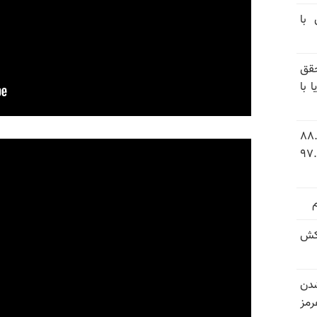
 با
قق
 با
 شاخص فلاکت در ایران؛ تورم ۸۸.۶
 ۹.۱ درصد به سطح بی‌سابقه ۹۷.۷
کش
شدن
رمز