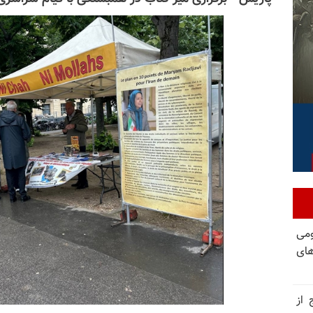
ومی
های
 از