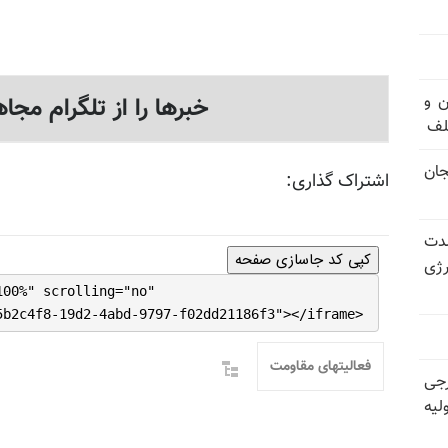
های ۳ و ۴ بند ۷ اوین و
خبرها را از تلگرام مجاه
لف
جان
اشتراک گذاری:
شدت
کپی کد جاسازی صفحه
رژی
100%" scrolling="no"
5b2c4f8-19d2-4abd-9797-f02dd21186f3"></iframe>
فعالیتهای مقاومت
رجی
لیه