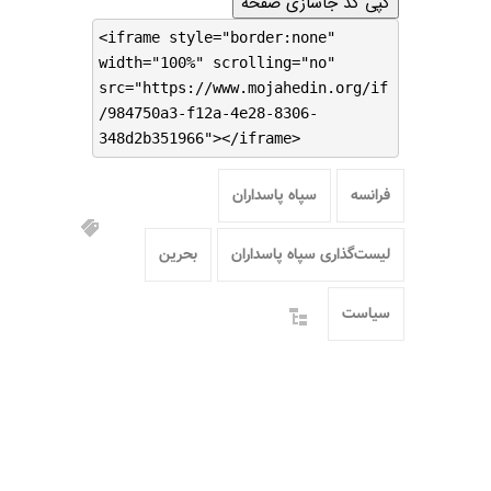
کپی کد جاسازی صفحه
<iframe style="border:none"
width="100%" scrolling="no"
src="https://www.mojahedin.org/if
/984750a3-f12a-4e28-8306-
348d2b351966"></iframe>
فرانسه
سپاه پاسداران
لیست‌گذاری سپاه پاسداران
بحرین
سیاست