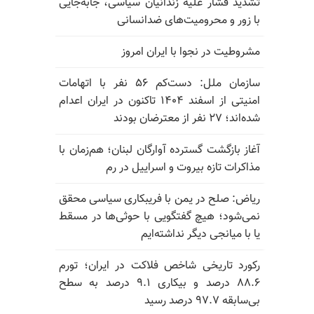
تشدید فشار علیه زندانیان سیاسی، جابه‌جایی
با زور و محرومیت‌های ضدانسانی
مشروطیت در نجوا با ایران امروز
سازمان ملل: دست‌کم ۵۶ نفر با اتهامات
امنیتی از اسفند ۱۴۰۴ تاکنون در ایران اعدام
شده‌اند؛ ۲۷ نفر از معترضان بودند
آغاز بازگشت گسترده آوارگان لبنان؛ هم‌زمان با
مذاکرات تازه بیروت و اسراییل در رم
ریاض: صلح در یمن با فریبکاری سیاسی محقق
نمی‌شود؛ هیچ گفتگویی با حوثی‌ها در مسقط
یا با میانجی دیگر نداشته‌ایم
رکورد تاریخی شاخص فلاکت در ایران؛ تورم
۸۸.۶ درصد و بیکاری ۹.۱ درصد به سطح
بی‌سابقه ۹۷.۷ درصد رسید