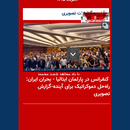
آخرین گزارشات تصویری
مروری بر رسانه‌های حکومتی -
یکشنبه ۸تیر۹۹
با یاد مجاهد شهید محمود
کنفرانس در پارلمان ایتالیا - بحران ایران:
انصاری
راه‌حل دموکراتیک برای آینده-گزارش
تصویری
مشابهت‌های خامنه‌ای و پهلوی
در سلطنت مطلقه