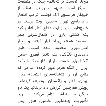
مرحله نخست بر «خاتمه جنگ در منطقه»
متمرکز است. هم‌زمان، رویترز به‌نقل از
خبرنگار فرانسوی LCI نوشت ترامپ انتظار
دارد پاسخ تهران «خیلی زود» برسد. در
خلیج‌فارس نیز وزارت دفاع قطر اعلام کرد
یک کشتی باری در شمال‌شرقی بندر
مسیعید
هدف پهپاد قرار گرفته و دچار
آتش‌سوزی محدود شده است. طبق
داده‌های LSEG، یک تانکر قطری حامل
LNG برای نخستین‌بار از آغاز جنگ با تأیید
ایران از تنگه هرمز عبور کرده؛ اقدامی که
منابع آن را «نشانه‌سازی اعتماد» میان
تهران، قطر و پاکستان توصیف کرده‌اند.
رویترز هم‌چنین گزارش داد بریتانیا یک ناو
جنگی به منطقه اعزام می‌کند تا برای
مأموریت
چندملیتی
تضمین عبور ایمن