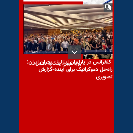
کشته شدن محسن فخری‌زاده و
آشفتگی آخوندها
کنفرانس در پارلمان ایتالیا - بحران ایران:
رو به میهن، پشت به دشمن...
راه‌حل دموکراتیک برای آینده-گزارش
تصویری
پیام به فروزان جیکو از منوجان
سخنرانی خانم مریم رجوی در