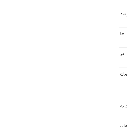
 خرداد و تیر بیش از ۳۰۰درصد
‌ها
 در
ران
 به
های