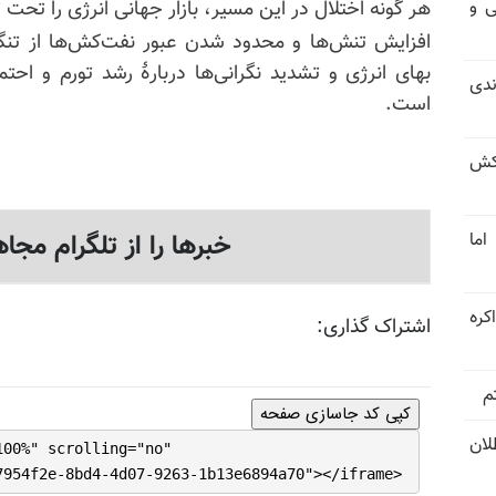
ی و
هر گونه اختلال در این مسیر، بازار جهانی انرژی را تحت ت
افزایش تنش‌ها و محدود شدن عبور نفت‌کش‌ها از تنگ
بهای انرژی و تشدید نگرانی‌ها دربارهٔ رشد تورم و احت
ندی
است.
کش
خبرها را از تلگرام مجاه
اما
کره
اشتراک گذاری:
م
کپی کد جاسازی صفحه
تل‌عام ۱۳۶۷؛ بطلان
100%" scrolling="no"
7954f2e-8bd4-4d07-9263-1b13e6894a70"></iframe>