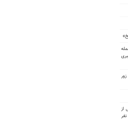
خ»
رای حمله
بری
زور
نیتی از
ند ۱۴۰۴ تاکنون در ایران اعدام شده‌اند؛ ۲۷ نفر