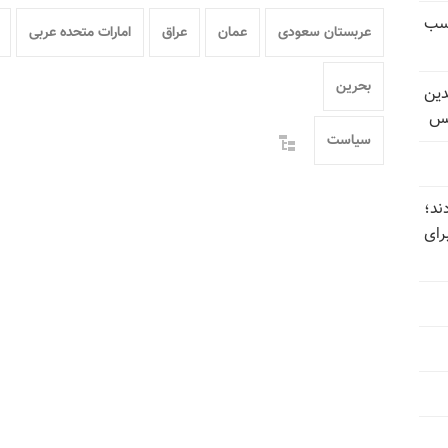
کسب
عربستان سعودی
عمان
عراق
امارات متحده عربی
بحرین
دین
یس
سیاست
ند؛
رای