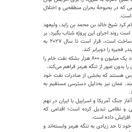
ی که در بحبوحهٔ بحران منطقه‌یی و اختلال
 است.
بی روز جمعه ۲۵ اردیبهشت اعلام کرد شیخ خالد بن محمد بن زاید، ولیعهد
ست روند اجرای این پروژه شتاب بگیرد. بر
اساس این بیانیه، این خط لوله که هم‌اکنون در حال ساخت است، قرار است تا سال ۲۰۲۷ به
ر فجیره را دوبرابر کند.
خط لولهٔ فعلی «حبشان ـ فجیره» توان انتقال روزانه حدود یک میلیون و ۸۰۰ هزار بشکه نفت خام را
ا بدون عبور از تنگه هرمز فراهم می‌کند.
فارس هستند که بخشی از صادرات نفت خود
ند. عمان نیز به‌دلیل دسترسی مستقیم به
.
از جنگ آمریکا و اسراییل با ایران در نهم
ر سیاسی و نظامی تبدیل کرده است؛ اقدامی که
ا افزایش داده است.
 تا حد زیادی به تنگه هرمز وابسته‌اند و