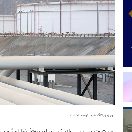
دور زدن تنگه هرمز توسط امارات
امارات متحده عربی اعلام کرد اجرای پروژهٔ خط لولهٔ جد