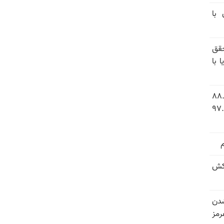
 با
قق
 با
 شاخص فلاکت در ایران؛ تورم ۸۸.۶
 ۹.۱ درصد به سطح بی‌سابقه ۹۷.۷
کش
شدن
رمز