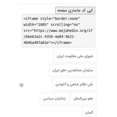
کپی کد جاسازی صفحه
<iframe style="border:none"
width="100%" scrolling="no"
src="https://www.mojahedin.org/if
/6beb3a2c-4358-4a84-9622-
4846a407a01e"></iframe>
شورای ملی مقاومت ایران
سازمان مجاهدین خلق ایران
نفی نظام شاهی و آخوندی
عفو بین‌الملل
زندانیان سیاسی
آلمان