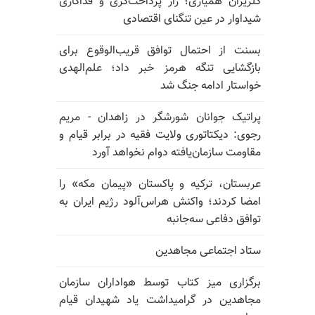
گلریزان همیاری؛ راز پرداخت‌گری و فداکاری
شیداوار در عین تنگنای اقتصادی
بسنت از احتمال توافق قریب‌الوقوع برای
بازگشایی تنگه هرمز خبر داد؛ علم‌الهدی
خواستار ادامه جنگ شد
پراتیک جوانان شورشگر در زاهدان - مریم
رجوی: دیکتاتوری ولایت فقیه در برابر قیام و
مقاومت سازمان‌یافته دوام نخواهد آورد
عربستان، ترکیه و پاکستان «پیمان مکه» را
امضا کردند؛ واکنش هراس‌آلود رژیم ایران به
توافق دفاعی سه‌جانبه
ستاد اجتماعی مجاهدین
برگزاری میز کتاب توسط هواداران سازمان
مجاهدین در گرامیداشت یاد شهیدان قیام