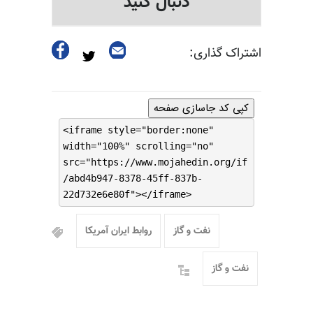
دنبال کنید
اشتراک گذاری:
کپی کد جاسازی صفحه
<iframe style="border:none"
width="100%" scrolling="no"
src="https://www.mojahedin.org/if
/abd4b947-8378-45ff-837b-
22d732e6e80f"></iframe>
نفت و گاز
روابط ایران آمریکا
نفت و گاز