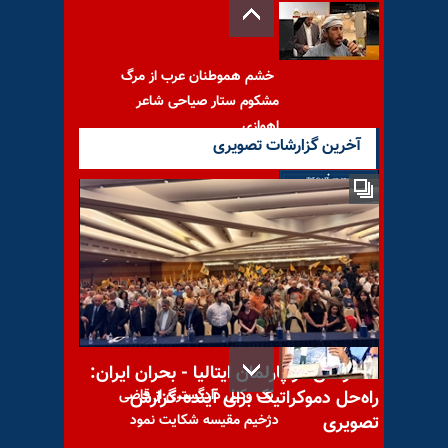
خشم هموطنان عرب از مرگ
مشکوم ستار صیاحی شاعر
اهوازی
آخرین گزارشات تصویری
مسعود رجوی - ۲۴ مرداد ۱۴۰۳
- خامنه‌ای در بن‌بست!
کنفرانس در پارلمان ایتالیا - بحران ایران:
یک وکیل دادگستری از قاضی
راه‌حل دموکراتیک برای آینده-گزارش
دژخیم مقیسه شکایت نمود
تصویری