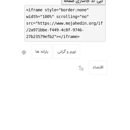
کپی کد جاسازی صفحه
<iframe style="border:none"
width="100%" scrolling="no"
src="https://www.mojahedin.org/if
/2a971bbe-f449-4c8f-9746-
27b23579efb2"></iframe>
تورم و گرانی
یارانه ها
اقتصاد