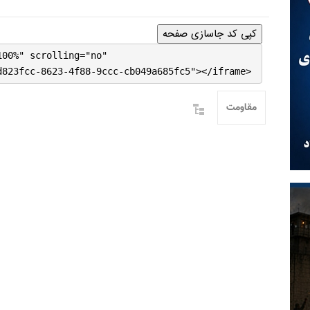
کپی کد جاسازی صفحه
100%" scrolling="no"
d823fcc-8623-4f88-9ccc-cb049a685fc5"></iframe>
مقاومت