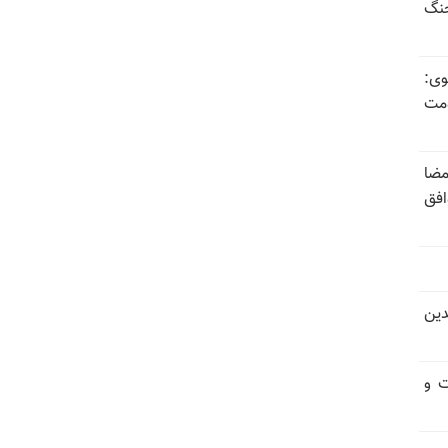
جنگ
وی:
ومت
مضا
افق
دین
ت و