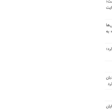
 گذاشت؛
یت
‌ها
 به
 عبور کرد؛
بان
رد
یان