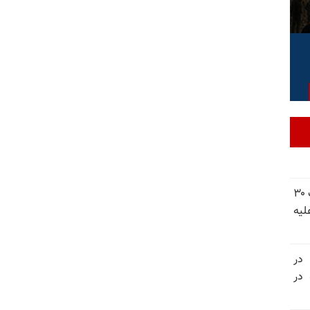
شورای ملی مقاومت ایران - مسئول شورا - تبریک ۳۰
لیه
 در
سالگرد قتل‌عام ۳۰ هزار لاله‌های بهمن ۵۷ در