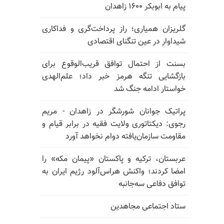
پیام به ابوبکر ۱۶۰۰ زاهدان
گلریزان همیاری؛ راز پرداخت‌گری و فداکاری
شیداوار در عین تنگنای اقتصادی
بسنت از احتمال توافق قریب‌الوقوع برای
بازگشایی تنگه هرمز خبر داد؛ علم‌الهدی
خواستار ادامه جنگ شد
پراتیک جوانان شورشگر در زاهدان - مریم
رجوی: دیکتاتوری ولایت فقیه در برابر قیام و
مقاومت سازمان‌یافته دوام نخواهد آورد
عربستان، ترکیه و پاکستان «پیمان مکه» را
امضا کردند؛ واکنش هراس‌آلود رژیم ایران به
توافق دفاعی سه‌جانبه
ستاد اجتماعی مجاهدین