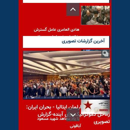
هادی العامری عامل گسترش
دخالتهای رژیم ایران در عراق
آخرین گزارشات تصویری
ترامپ: به‌زودی کوه «کلنگ گزلا»
در نزدیکی نطنز را هدف قرار
می‌دهیم
کنفرانس در پارلمان ایتالیا - بحران ایران:
راه‌حل دموکراتیک برای آینده-گزارش
با یاد مجاهد شهید مسعود
تصویری
آباقونی