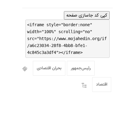
کپی کد جاسازی صفحه
<iframe style="border:none"
width="100%" scrolling="no"
src="https://www.mojahedin.org/if
/a6c23034-28f8-4bb8-bfe1-
4c845c3a3df4"></iframe>
رئیس‌جمهور
بحران اقتصادی
اقتصاد