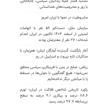
تشدید فشار علیه زندانیان سیاسی، جابه‌جایی
با زور و محرومیت‌های ضدانسانی
مشروطیت در نجوا با ایران امروز
سازمان ملل: دست‌کم ۵۶ نفر با اتهامات
امنیتی از اسفند ۱۴۰۴ تاکنون در ایران اعدام
شده‌اند؛ ۲۷ نفر از معترضان بودند
آغاز بازگشت گسترده آوارگان لبنان؛ هم‌زمان با
مذاکرات تازه بیروت و اسراییل در رم
ریاض: صلح در یمن با فریبکاری سیاسی محقق
نمی‌شود؛ هیچ گفتگویی با حوثی‌ها در مسقط
یا با میانجی دیگر نداشته‌ایم
رکورد تاریخی شاخص فلاکت در ایران؛ تورم
۸۸.۶ درصد و بیکاری ۹.۱ درصد به سطح
بی‌سابقه ۹۷.۷ درصد رسید