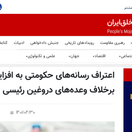
جاهدین در گرامیداشت یاد شهیدان قیام سراسری در پاریس
رهبری مقاومت
رویدادهای تاریخی
جنبش دادخواهی
ادبیات
کتابخ
تماعی
اقتصاد
جهان
علمی و تکنولوژی
▼
▼
▼
▼
برخلاف وعده‌های دروغین رئیسی ج
1401/04/30