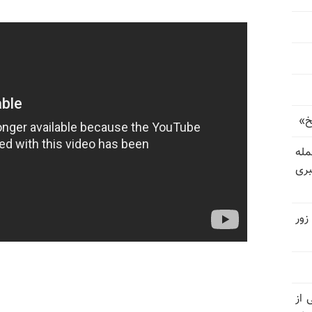
خ»
رای حمله
بری
زور
نیتی از