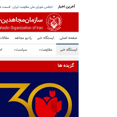
آخرین اخبار
ه هرمز تأکید کردند؛ نزدیک شدن تهران و عمان به
برگزاری میز کتاب توسط هواداران سازمان م
صفحه اصلی
ایستگاه خبر
رادیو مجاهد
مقالات
ایستگاه خبر
مقاومت
سیاست
اج
▼
▼
گزیده ها