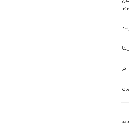
شدن
رمز
 خرداد و تیر بیش از ۳۰۰درصد
‌ها
 در
ران
 به