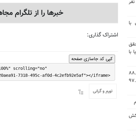
ند ۱۴۰۴ تاکنون در ایران اعدام شده‌اند؛ ۲۷ نفر
خبرها را از تلگرام مجاه
 با
اشتراک گذاری:
قق
 با
کپی کد جاسازی صفحه
100%" scrolling="no"
 شاخص فلاکت در ایران؛ تورم ۸۸.۶
20aea91-7318-495c-af0d-4c2efb92e5af"></iframe>
 ۹.۱ درصد به سطح بی‌سابقه ۹۷.۷
تورم و گرانی
کش